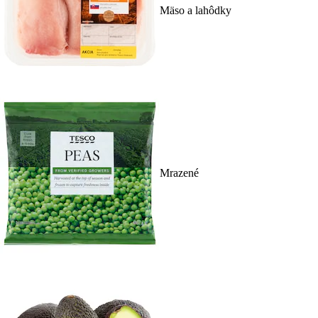
Mäso a lahôdky
Mrazené