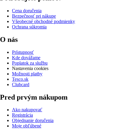
Cena doručenia
Bezpečnosť pri nákupe
Všeobecné obchodné podmienky
Ochrana súkromia
O nás
Prístupnosť
Kde dovážame
Poplatok za službu
Nastavenia cookies
Možnosti platby
Tesco.sk
Clubcard
Pred prvým nákupom
Ako nakupovať
Registrácia
Objednanie doručenia
Moje obľúbené