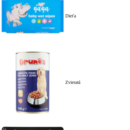
Dieťa
Zvieratá