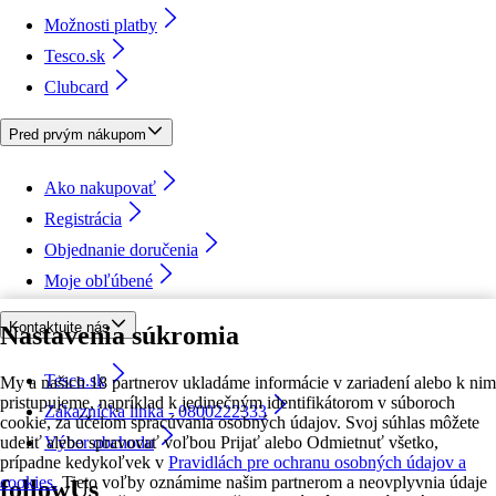
Možnosti platby
Tesco.sk
Clubcard
Pred prvým nákupom
Ako nakupovať
Registrácia
Objednanie doručenia
Moje obľúbené
Kontaktujte nás
Nastavenia súkromia
Tesco.sk
My a našich 18 partnerov ukladáme informácie v zariadení alebo k nim
pristupujeme, napríklad k jedinečným identifikátorom v súboroch
Zákaznícka linka - 0800222333
cookie, za účelom spracúvania osobných údajov. Svoj súhlas môžete
udeliť alebo spravovať voľbou Prijať alebo Odmietnuť všetko,
Výber obchodu
prípadne kedykoľvek v
Pravidlách pre ochranu osobných údajov a
cookies.
Tieto voľby oznámime našim partnerom a neovplyvnia údaje
followUs