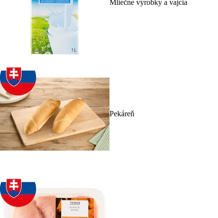
Mliečne výrobky a vajcia
Pekáreň