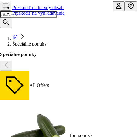
Preskočiť na hlavný obsah
Preskočiť na vyhľadávanie
Špeciálne ponuky
Špeciálne ponuky
All Offers
Top ponuky