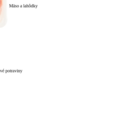
Mäso a lahôdky
ivé potraviny