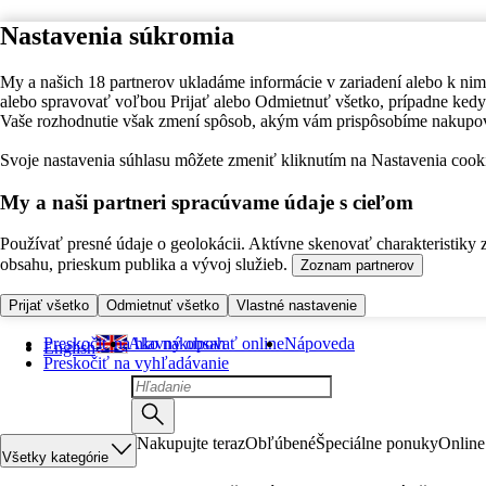
Nastavenia súkromia
My a našich 18 partnerov ukladáme informácie v zariadení alebo k nim
alebo spravovať voľbou Prijať alebo Odmietnuť všetko, prípadne ke
Vaše rozhodnutie však zmení spôsob, akým vám prispôsobíme nakupo
Svoje nastavenia súhlasu môžete zmeniť kliknutím na Nastavenia cooki
My a naši partneri spracúvame údaje s cieľom
Používať presné údaje o geolokácii. Aktívne skenovať charakteristiky 
obsahu, prieskum publika a vývoj služieb.
Zoznam partnerov
Prijať všetko
Odmietnuť všetko
Vlastné nastavenie
Preskočiť na hlavný obsah
Ako nakupovať online
Nápoveda
English
Preskočiť na vyhľadávanie
Nakupujte teraz
Obľúbené
Špeciálne ponuky
Online
Všetky kategórie