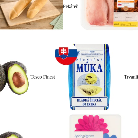
Pekáreň
Tesco Finest
Trvanl