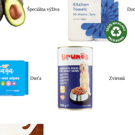
Špeciálna výživa
Dom
Dieťa
Zvieratá