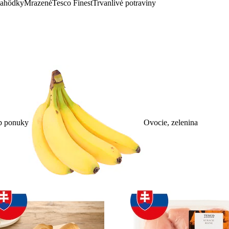
lahôdky
Mrazené
Tesco Finest
Trvanlivé potraviny
p ponuky
Ovocie, zelenina