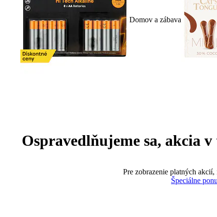
Domov a zábava
Ospravedlňujeme sa, akcia v te
Pre zobrazenie platných akcií,
Špeciálne pon