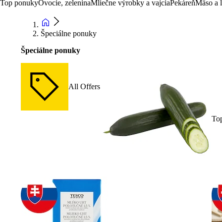
Top ponuky
Ovocie, zelenina
Mliečne výrobky a vajcia
Pekáreň
Mäso a 
Špeciálne ponuky
Špeciálne ponuky
All Offers
To