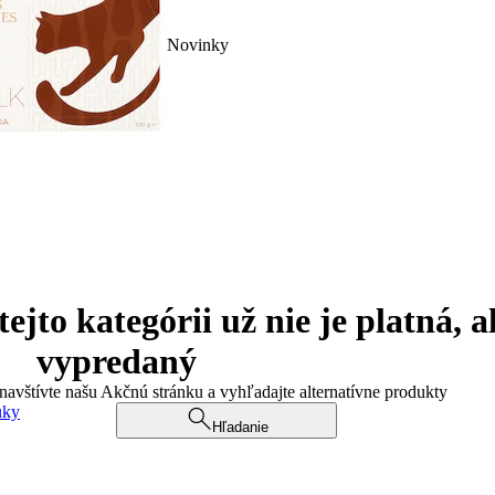
Novinky
jto kategórii už nie je platná, a
vypredaný
 navštívte našu Akčnú stránku a vyhľadajte alternatívne produkty
uky
Hľadanie