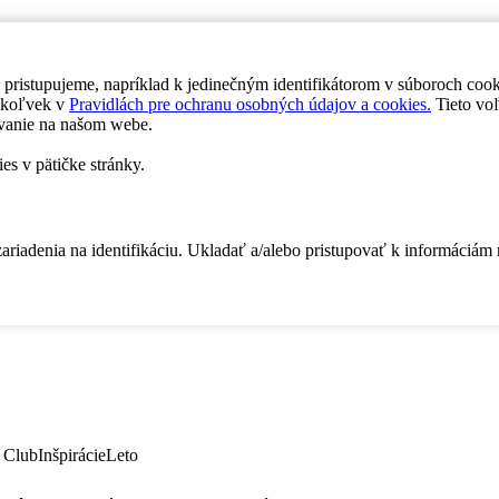
 pristupujeme, napríklad k jedinečným identifikátorom v súboroch coo
dykoľvek v
Pravidlách pre ochranu osobných údajov a cookies.
Tieto voľ
vanie na našom webe.
es v pätičke stránky.
zariadenia na identifikáciu. Ukladať a/alebo pristupovať k informáciám
 Club
Inšpirácie
Leto