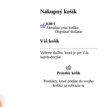
Nákupný košík
0,00 €
Aktuálna cena košíku
0,00 €
Aktuálna cena košíku
Objednať dodanie
Váš košík
Vyberte službu, ktorá je pre Vás
najvhodnejšie
Prázdny košík
Produkty, ktoré pridáte do svojho
košíka sa zobrazia tu