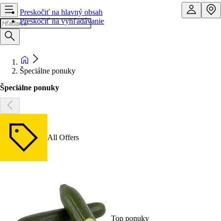
Preskočiť na hlavný obsah
Preskočiť na vyhľadávanie
Špeciálne ponuky
Špeciálne ponuky
All Offers
Top ponuky