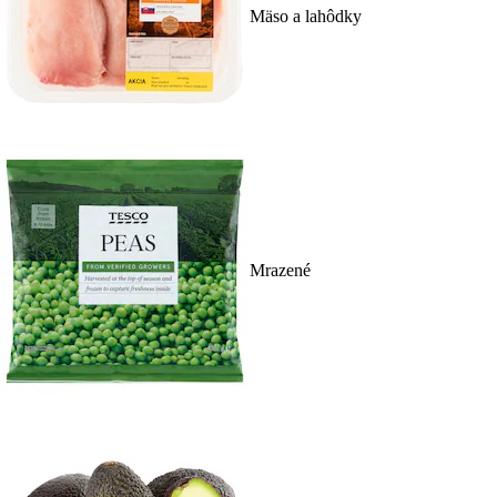
Mäso a lahôdky
Mrazené