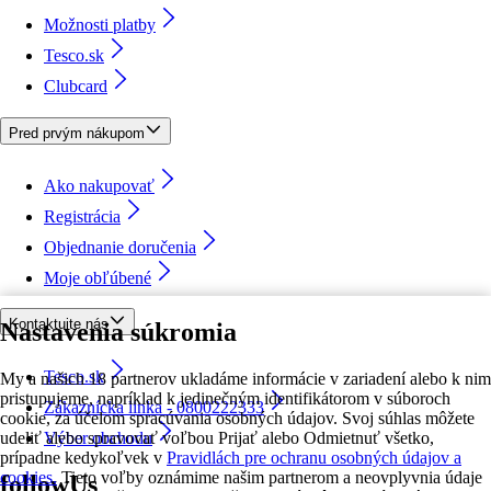
Možnosti platby
Tesco.sk
Clubcard
Pred prvým nákupom
Ako nakupovať
Registrácia
Objednanie doručenia
Moje obľúbené
Kontaktujte nás
Nastavenia súkromia
Tesco.sk
My a našich 18 partnerov ukladáme informácie v zariadení alebo k nim
pristupujeme, napríklad k jedinečným identifikátorom v súboroch
Zákaznícka linka - 0800222333
cookie, za účelom spracúvania osobných údajov. Svoj súhlas môžete
udeliť alebo spravovať voľbou Prijať alebo Odmietnuť všetko,
Výber obchodu
prípadne kedykoľvek v
Pravidlách pre ochranu osobných údajov a
cookies.
Tieto voľby oznámime našim partnerom a neovplyvnia údaje
followUs