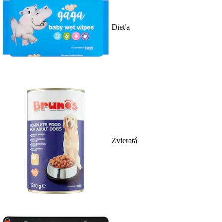
Dieťa
Zvieratá