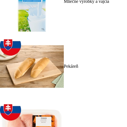
Mliečne výrobky a vajcia
Pekáreň