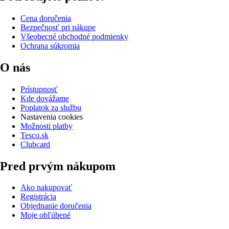
Cena doručenia
Bezpečnosť pri nákupe
Všeobecné obchodné podmienky
Ochrana súkromia
O nás
Prístupnosť
Kde dovážame
Poplatok za službu
Nastavenia cookies
Možnosti platby
Tesco.sk
Clubcard
Pred prvým nákupom
Ako nakupovať
Registrácia
Objednanie doručenia
Moje obľúbené