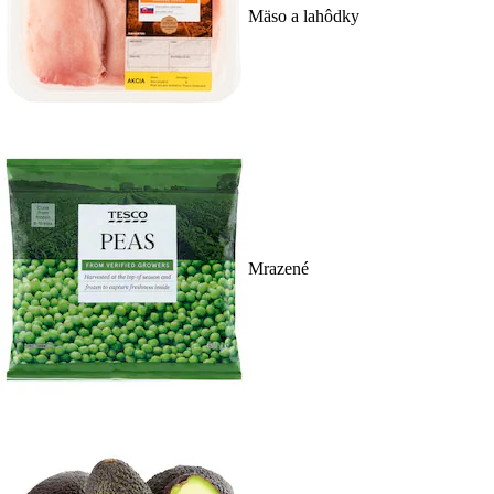
Mäso a lahôdky
Mrazené