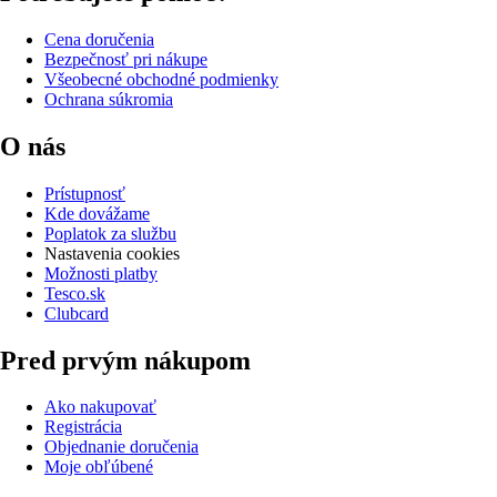
Cena doručenia
Bezpečnosť pri nákupe
Všeobecné obchodné podmienky
Ochrana súkromia
O nás
Prístupnosť
Kde dovážame
Poplatok za službu
Nastavenia cookies
Možnosti platby
Tesco.sk
Clubcard
Pred prvým nákupom
Ako nakupovať
Registrácia
Objednanie doručenia
Moje obľúbené