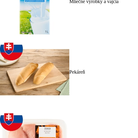
Mliečne výrobky a vajcia
Pekáreň