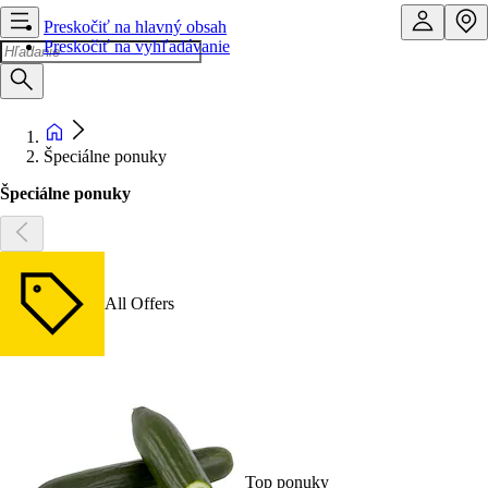
Preskočiť na hlavný obsah
Preskočiť na vyhľadávanie
Špeciálne ponuky
Špeciálne ponuky
All Offers
Top ponuky