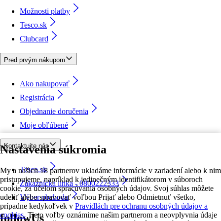
Možnosti platby
Tesco.sk
Clubcard
Pred prvým nákupom
Ako nakupovať
Registrácia
Objednanie doručenia
Moje obľúbené
Kontaktujte nás
Nastavenia súkromia
Tesco.sk
My a našich 18 partnerov ukladáme informácie v zariadení alebo k nim
pristupujeme, napríklad k jedinečným identifikátorom v súboroch
Zákaznícka linka - 0800222333
cookie, za účelom spracúvania osobných údajov. Svoj súhlas môžete
udeliť alebo spravovať voľbou Prijať alebo Odmietnuť všetko,
Výber obchodu
prípadne kedykoľvek v
Pravidlách pre ochranu osobných údajov a
cookies.
Tieto voľby oznámime našim partnerom a neovplyvnia údaje
followUs