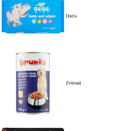
Dieťa
Zvieratá