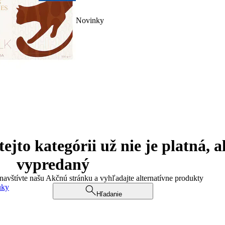
Novinky
jto kategórii už nie je platná, a
vypredaný
 navštívte našu Akčnú stránku a vyhľadajte alternatívne produkty
uky
Hľadanie