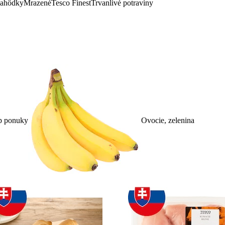
lahôdky
Mrazené
Tesco Finest
Trvanlivé potraviny
p ponuky
Ovocie, zelenina