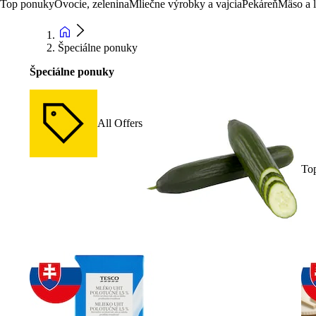
Top ponuky
Ovocie, zelenina
Mliečne výrobky a vajcia
Pekáreň
Mäso a 
Špeciálne ponuky
Špeciálne ponuky
All Offers
To