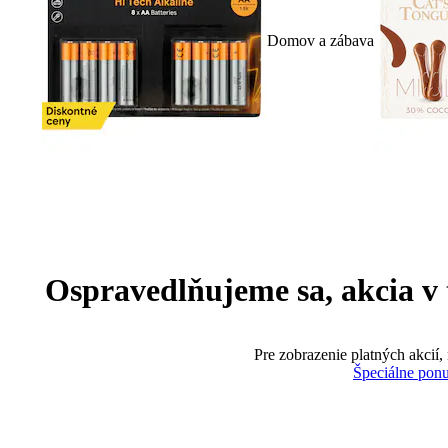
Domov a zábava
Ospravedlňujeme sa, akcia v te
Pre zobrazenie platných akcií,
Špeciálne pon