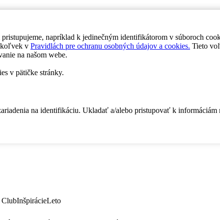
 pristupujeme, napríklad k jedinečným identifikátorom v súboroch coo
dykoľvek v
Pravidlách pre ochranu osobných údajov a cookies.
Tieto voľ
vanie na našom webe.
es v pätičke stránky.
zariadenia na identifikáciu. Ukladať a/alebo pristupovať k informáciám
 Club
Inšpirácie
Leto