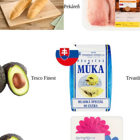
Pekáreň
Tesco Finest
Trvanl