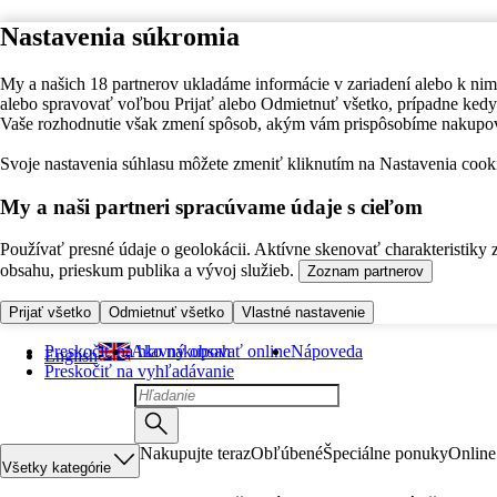
Nastavenia súkromia
My a našich 18 partnerov ukladáme informácie v zariadení alebo k nim
alebo spravovať voľbou Prijať alebo Odmietnuť všetko, prípadne ke
Vaše rozhodnutie však zmení spôsob, akým vám prispôsobíme nakupo
Svoje nastavenia súhlasu môžete zmeniť kliknutím na Nastavenia cooki
My a naši partneri spracúvame údaje s cieľom
Používať presné údaje o geolokácii. Aktívne skenovať charakteristiky 
obsahu, prieskum publika a vývoj služieb.
Zoznam partnerov
Prijať všetko
Odmietnuť všetko
Vlastné nastavenie
Preskočiť na hlavný obsah
Ako nakupovať online
Nápoveda
English
Preskočiť na vyhľadávanie
Nakupujte teraz
Obľúbené
Špeciálne ponuky
Online
Všetky kategórie