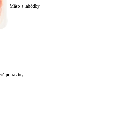
Mäso a lahôdky
ivé potraviny