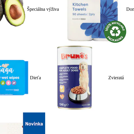
Špeciálna výživa
Dom
Dieťa
Zvieratá