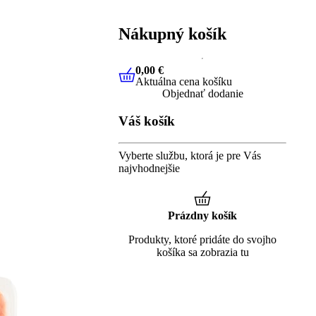
Nákupný košík
0,00 €
Aktuálna cena košíku
0,00 €
Aktuálna cena košíku
Objednať dodanie
Váš košík
Vyberte službu, ktorá je pre Vás
najvhodnejšie
Prázdny košík
Produkty, ktoré pridáte do svojho
košíka sa zobrazia tu