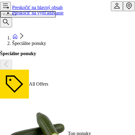
Preskočiť na hlavný obsah
Preskočiť na vyhľadávanie
Špeciálne ponuky
Špeciálne ponuky
All Offers
Top ponuky