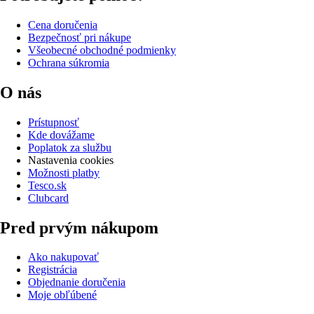
Cena doručenia
Bezpečnosť pri nákupe
Všeobecné obchodné podmienky
Ochrana súkromia
O nás
Prístupnosť
Kde dovážame
Poplatok za službu
Nastavenia cookies
Možnosti platby
Tesco.sk
Clubcard
Pred prvým nákupom
Ako nakupovať
Registrácia
Objednanie doručenia
Moje obľúbené