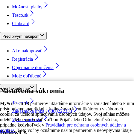
Možnosti platby
Tesco.sk
Clubcard
Pred prvým nákupom
Ako nakupovať
Registrácia
Objednanie doručenia
Moje obľúbené
Kontaktujte nás
Nastavenia súkromia
Tesco.sk
My a našich 18 partnerov ukladáme informácie v zariadení alebo k nim
pristupujeme, napríklad k jedinečným identifikátorom v súboroch
Zákaznícka linka - 0800222333
cookie, za účelom spracúvania osobných údajov. Svoj súhlas môžete
udeliť alebo spravovať voľbou Prijať alebo Odmietnuť všetko,
Výber obchodu
prípadne kedykoľvek v
Pravidlách pre ochranu osobných údajov a
cookies.
Tieto voľby oznámime našim partnerom a neovplyvnia údaje
followUs