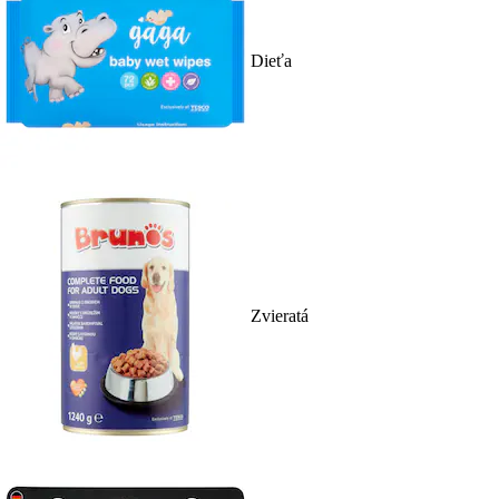
Dieťa
Zvieratá