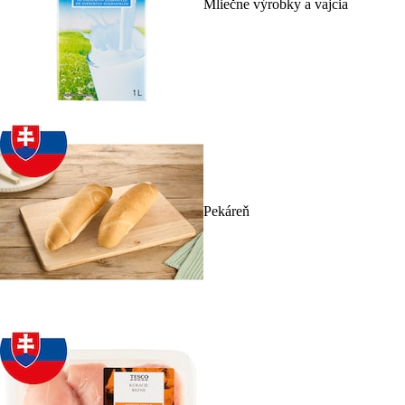
Mliečne výrobky a vajcia
Pekáreň