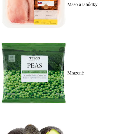
Mäso a lahôdky
Mrazené