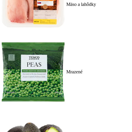
Mäso a lahôdky
Mrazené