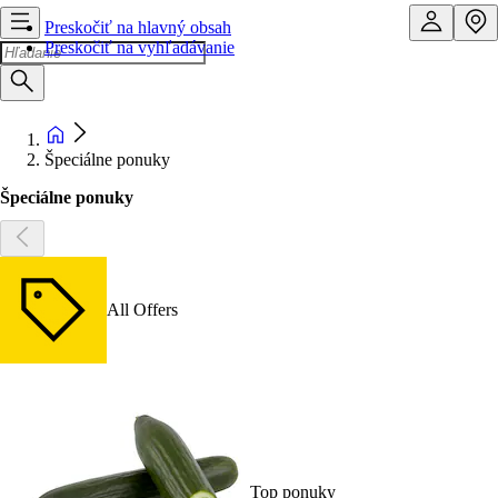
Preskočiť na hlavný obsah
Preskočiť na vyhľadávanie
Špeciálne ponuky
Špeciálne ponuky
All Offers
Top ponuky