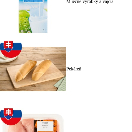
Mliečne výrobky a vajcia
Pekáreň