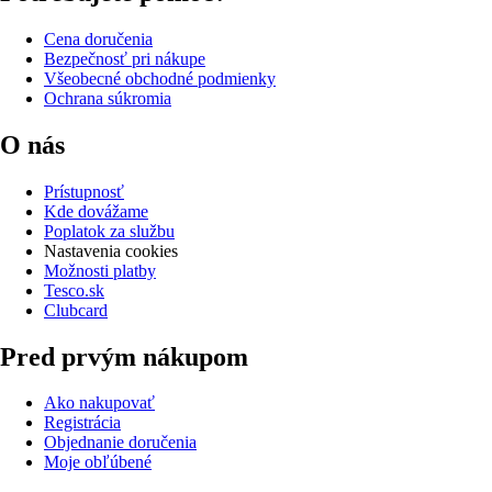
Cena doručenia
Bezpečnosť pri nákupe
Všeobecné obchodné podmienky
Ochrana súkromia
O nás
Prístupnosť
Kde dovážame
Poplatok za službu
Nastavenia cookies
Možnosti platby
Tesco.sk
Clubcard
Pred prvým nákupom
Ako nakupovať
Registrácia
Objednanie doručenia
Moje obľúbené