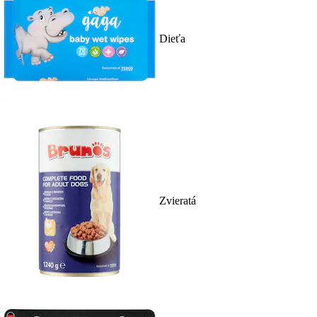
Dieťa
Zvieratá