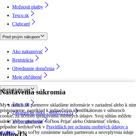
Možnosti platby
Tesco.sk
Clubcard
Pred prvým nákupom
Ako nakupovať
Registrácia
Objednanie doručenia
Moje obľúbené
Kontaktujte nás
Nastavenia súkromia
Tesco.sk
My a našich 18 partnerov ukladáme informácie v zariadení alebo k nim
pristupujeme, napríklad k jedinečným identifikátorom v súboroch
Zákaznícka linka - 0800222333
cookie, za účelom spracúvania osobných údajov. Svoj súhlas môžete
udeliť alebo spravovať voľbou Prijať alebo Odmietnuť všetko,
Výber obchodu
prípadne kedykoľvek v
Pravidlách pre ochranu osobných údajov a
cookies.
Tieto voľby oznámime našim partnerom a neovplyvnia údaje
followUs