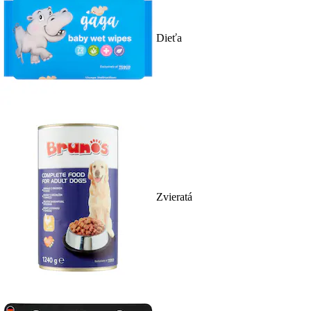
Dieťa
Zvieratá