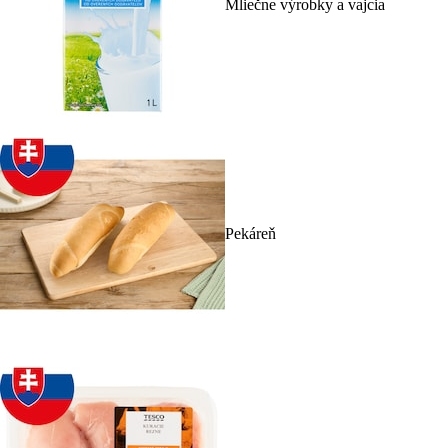
Mliečne výrobky a vajcia
Pekáreň