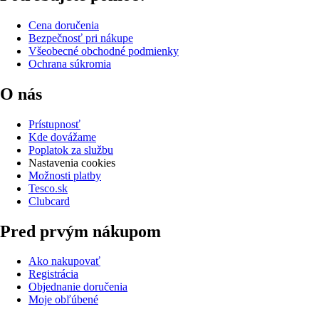
Cena doručenia
Bezpečnosť pri nákupe
Všeobecné obchodné podmienky
Ochrana súkromia
O nás
Prístupnosť
Kde dovážame
Poplatok za službu
Nastavenia cookies
Možnosti platby
Tesco.sk
Clubcard
Pred prvým nákupom
Ako nakupovať
Registrácia
Objednanie doručenia
Moje obľúbené