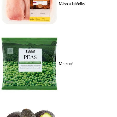
Mäso a lahôdky
Mrazené