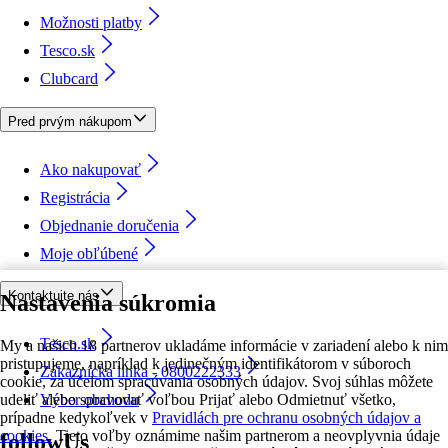
Možnosti platby
Tesco.sk
Clubcard
Pred prvým nákupom
Ako nakupovať
Registrácia
Objednanie doručenia
Moje obľúbené
Kontaktujte nás
Nastavenia súkromia
Tesco.sk
My a našich 18 partnerov ukladáme informácie v zariadení alebo k nim
pristupujeme, napríklad k jedinečným identifikátorom v súboroch
Zákaznícka linka - 0800222333
cookie, za účelom spracúvania osobných údajov. Svoj súhlas môžete
udeliť alebo spravovať voľbou Prijať alebo Odmietnuť všetko,
Výber obchodu
prípadne kedykoľvek v
Pravidlách pre ochranu osobných údajov a
cookies.
Tieto voľby oznámime našim partnerom a neovplyvnia údaje
followUs