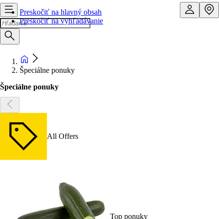
Preskočiť na hlavný obsah
Preskočiť na vyhľadávanie
Špeciálne ponuky
Špeciálne ponuky
All Offers
Top ponuky