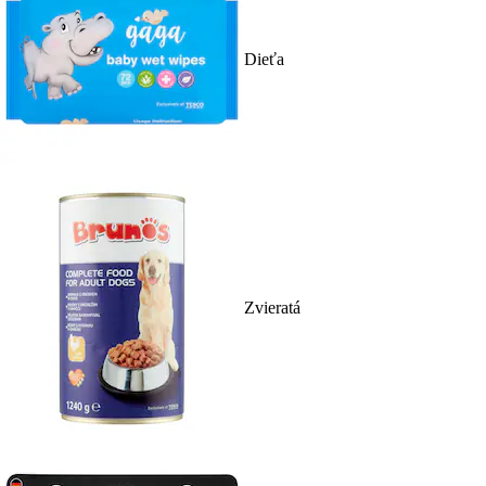
Dieťa
Zvieratá