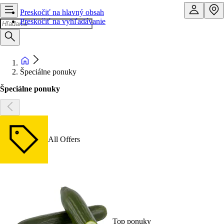
Preskočiť na hlavný obsah
Preskočiť na vyhľadávanie
Špeciálne ponuky
Špeciálne ponuky
All Offers
Top ponuky