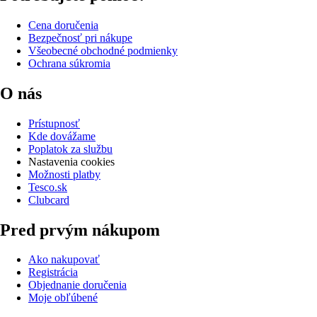
Cena doručenia
Bezpečnosť pri nákupe
Všeobecné obchodné podmienky
Ochrana súkromia
O nás
Prístupnosť
Kde dovážame
Poplatok za službu
Nastavenia cookies
Možnosti platby
Tesco.sk
Clubcard
Pred prvým nákupom
Ako nakupovať
Registrácia
Objednanie doručenia
Moje obľúbené