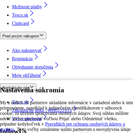
Možnosti platby
Tesco.sk
Clubcard
Pred prvým nákupom
Ako nakupovať
Registrácia
Objednanie doručenia
Moje obľúbené
Kontaktujte nás
Nastavenia súkromia
Tesco.sk
My a našich 18 partnerov ukladáme informácie v zariadení alebo k nim
pristupujeme, napríklad k jedinečným identifikátorom v súboroch
Zákaznícka linka - 0800222333
cookie, za účelom spracúvania osobných údajov. Svoj súhlas môžete
udeliť alebo spravovať voľbou Prijať alebo Odmietnuť všetko,
Výber obchodu
prípadne kedykoľvek v
Pravidlách pre ochranu osobných údajov a
cookies.
Tieto voľby oznámime našim partnerom a neovplyvnia údaje
followUs