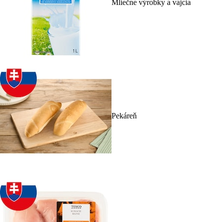
Mliečne výrobky a vajcia
Pekáreň