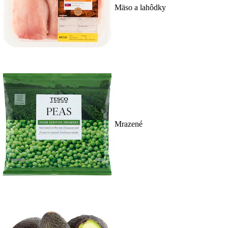
Mäso a lahôdky
Mrazené