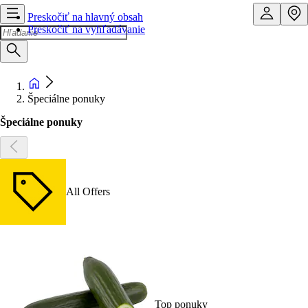
Preskočiť na hlavný obsah
Preskočiť na vyhľadávanie
Špeciálne ponuky
Špeciálne ponuky
All Offers
Top ponuky