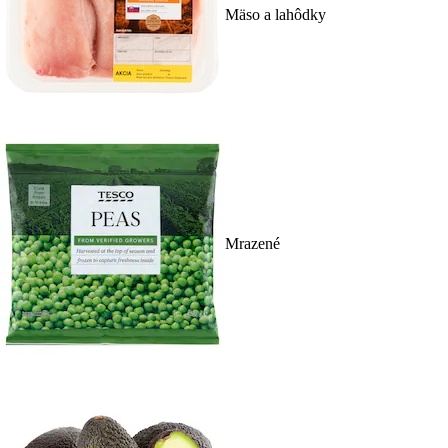
Mäso a lahôdky
Mrazené