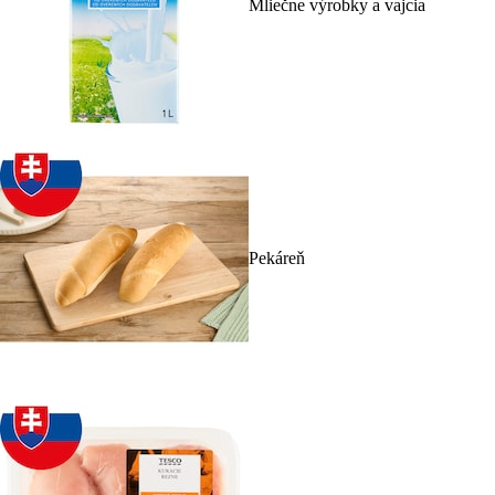
Mliečne výrobky a vajcia
Pekáreň