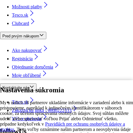
Možnosti platby
Tesco.sk
Clubcard
Pred prvým nákupom
Ako nakupovať
Registrácia
Objednanie doručenia
Moje obľúbené
Kontaktujte nás
Nastavenia súkromia
Tesco.sk
My a našich 18 partnerov ukladáme informácie v zariadení alebo k nim
pristupujeme, napríklad k jedinečným identifikátorom v súboroch
Zákaznícka linka - 0800222333
cookie, za účelom spracúvania osobných údajov. Svoj súhlas môžete
udeliť alebo spravovať voľbou Prijať alebo Odmietnuť všetko,
Výber obchodu
prípadne kedykoľvek v
Pravidlách pre ochranu osobných údajov a
cookies.
Tieto voľby oznámime našim partnerom a neovplyvnia údaje
followUs