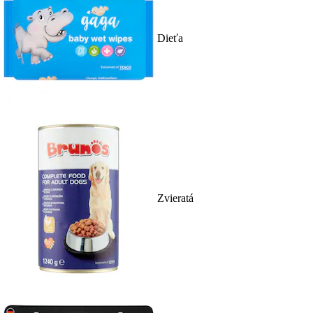
Dieťa
Zvieratá