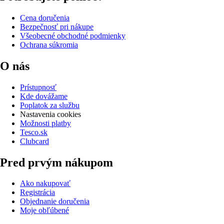
Cena doručenia
Bezpečnosť pri nákupe
Všeobecné obchodné podmienky
Ochrana súkromia
O nás
Prístupnosť
Kde dovážame
Poplatok za službu
Nastavenia cookies
Možnosti platby
Tesco.sk
Clubcard
Pred prvým nákupom
Ako nakupovať
Registrácia
Objednanie doručenia
Moje obľúbené