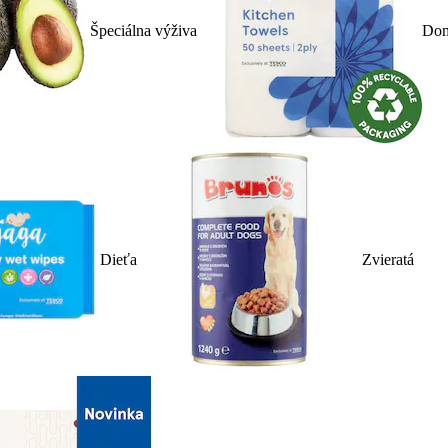
Špeciálna výživa
Dom
Dieťa
Zvieratá