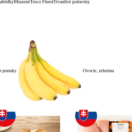
lahôdky
Mrazené
Tesco Finest
Trvanlivé potraviny
p ponuky
Ovocie, zelenina