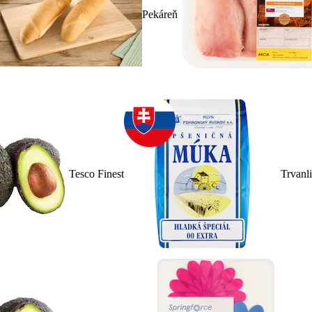
Pekáreň
Tesco Finest
Trvanl