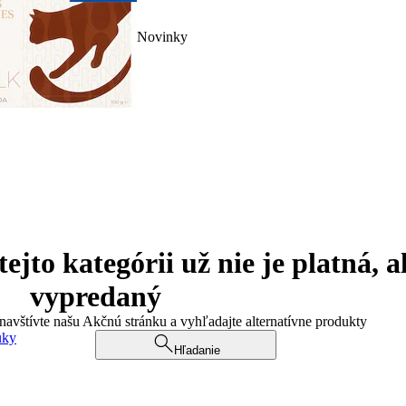
Novinky
jto kategórii už nie je platná, a
vypredaný
 navštívte našu Akčnú stránku a vyhľadajte alternatívne produkty
uky
Hľadanie