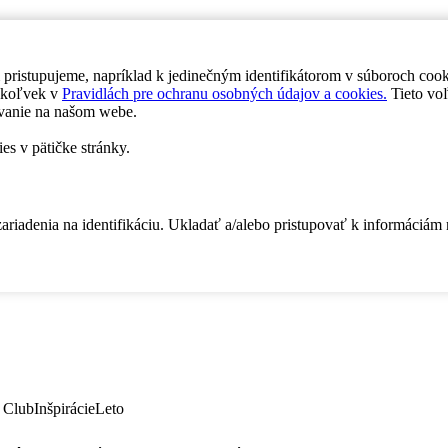
 pristupujeme, napríklad k jedinečným identifikátorom v súboroch coo
dykoľvek v
Pravidlách pre ochranu osobných údajov a cookies.
Tieto voľ
vanie na našom webe.
es v pätičke stránky.
zariadenia na identifikáciu. Ukladať a/alebo pristupovať k informáciám
 Club
Inšpirácie
Leto