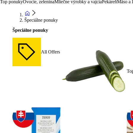
Top ponuky
Ovocie, zelenina
Mliečne výrobky a vajcia
Pekáreň
Mäso a 
Špeciálne ponuky
Špeciálne ponuky
All Offers
To