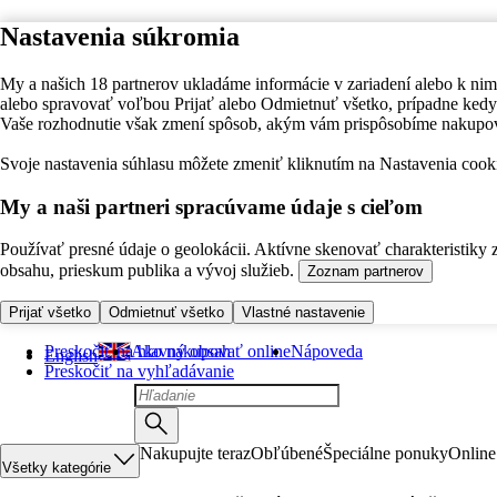
Nastavenia súkromia
My a našich 18 partnerov ukladáme informácie v zariadení alebo k nim
alebo spravovať voľbou Prijať alebo Odmietnuť všetko, prípadne ke
Vaše rozhodnutie však zmení spôsob, akým vám prispôsobíme nakupo
Svoje nastavenia súhlasu môžete zmeniť kliknutím na Nastavenia cooki
My a naši partneri spracúvame údaje s cieľom
Používať presné údaje o geolokácii. Aktívne skenovať charakteristiky 
obsahu, prieskum publika a vývoj služieb.
Zoznam partnerov
Prijať všetko
Odmietnuť všetko
Vlastné nastavenie
Preskočiť na hlavný obsah
Ako nakupovať online
Nápoveda
English
Preskočiť na vyhľadávanie
Nakupujte teraz
Obľúbené
Špeciálne ponuky
Online
Všetky kategórie