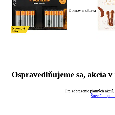
Domov a zábava
Ospravedlňujeme sa, akcia v te
Pre zobrazenie platných akcií,
Špeciálne pon