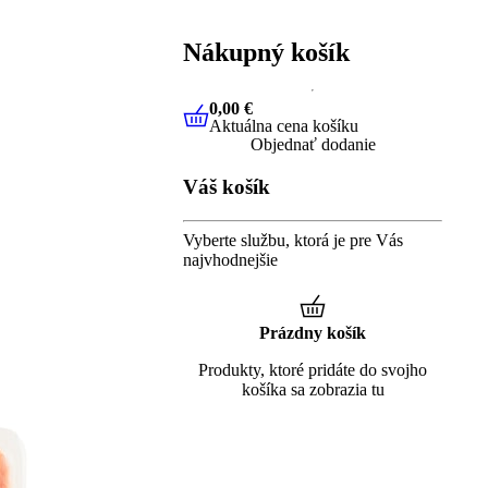
Nákupný košík
0,00 €
Aktuálna cena košíku
0,00 €
Aktuálna cena košíku
Objednať dodanie
Váš košík
Vyberte službu, ktorá je pre Vás
najvhodnejšie
Prázdny košík
Produkty, ktoré pridáte do svojho
košíka sa zobrazia tu