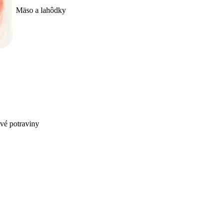
Mäso a lahôdky
ivé potraviny