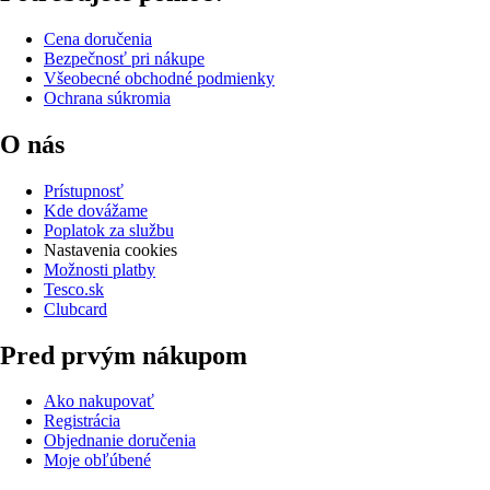
Cena doručenia
Bezpečnosť pri nákupe
Všeobecné obchodné podmienky
Ochrana súkromia
O nás
Prístupnosť
Kde dovážame
Poplatok za službu
Nastavenia cookies
Možnosti platby
Tesco.sk
Clubcard
Pred prvým nákupom
Ako nakupovať
Registrácia
Objednanie doručenia
Moje obľúbené