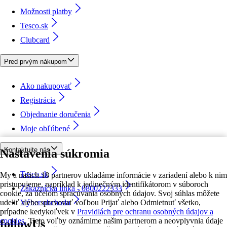
Možnosti platby
Tesco.sk
Clubcard
Pred prvým nákupom
Ako nakupovať
Registrácia
Objednanie doručenia
Moje obľúbené
Kontaktujte nás
Nastavenia súkromia
Tesco.sk
My a našich 18 partnerov ukladáme informácie v zariadení alebo k nim
pristupujeme, napríklad k jedinečným identifikátorom v súboroch
Zákaznícka linka - 0800222333
cookie, za účelom spracúvania osobných údajov. Svoj súhlas môžete
udeliť alebo spravovať voľbou Prijať alebo Odmietnuť všetko,
Výber obchodu
prípadne kedykoľvek v
Pravidlách pre ochranu osobných údajov a
cookies.
Tieto voľby oznámime našim partnerom a neovplyvnia údaje
followUs