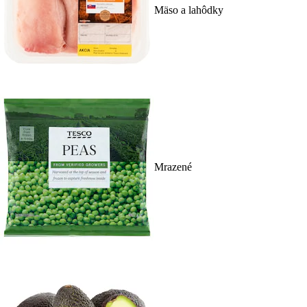
Mäso a lahôdky
Mrazené