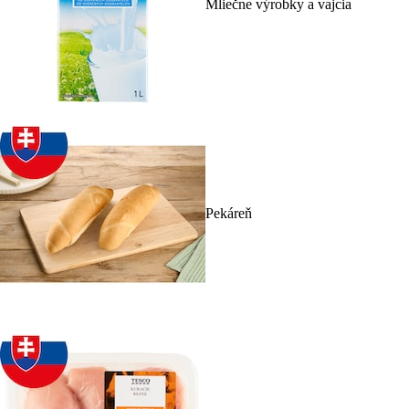
Mliečne výrobky a vajcia
Pekáreň