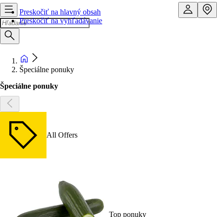
Preskočiť na hlavný obsah
Preskočiť na vyhľadávanie
Špeciálne ponuky
Špeciálne ponuky
All Offers
Top ponuky