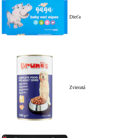
Dieťa
Zvieratá