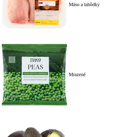
Mäso a lahôdky
Mrazené