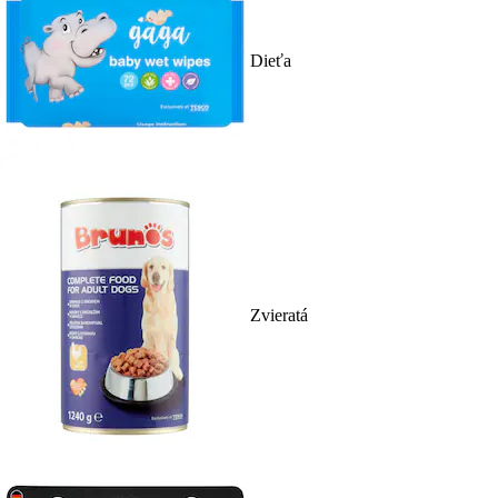
Dieťa
Zvieratá