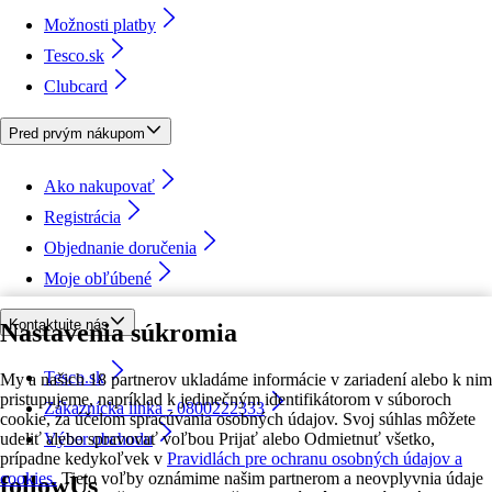
Možnosti platby
Tesco.sk
Clubcard
Pred prvým nákupom
Ako nakupovať
Registrácia
Objednanie doručenia
Moje obľúbené
Kontaktujte nás
Nastavenia súkromia
Tesco.sk
My a našich 18 partnerov ukladáme informácie v zariadení alebo k nim
pristupujeme, napríklad k jedinečným identifikátorom v súboroch
Zákaznícka linka - 0800222333
cookie, za účelom spracúvania osobných údajov. Svoj súhlas môžete
udeliť alebo spravovať voľbou Prijať alebo Odmietnuť všetko,
Výber obchodu
prípadne kedykoľvek v
Pravidlách pre ochranu osobných údajov a
cookies.
Tieto voľby oznámime našim partnerom a neovplyvnia údaje
followUs