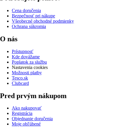
Cena doručenia
Bezpečnosť pri nákupe
Všeobecné obchodné podmienky
Ochrana súkromia
O nás
Prístupnosť
Kde dovážame
Poplatok za službu
Nastavenia cookies
Možnosti platby
Tesco.sk
Clubcard
Pred prvým nákupom
Ako nakupovať
Registrácia
Objednanie doručenia
Moje obľúbené