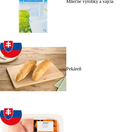
Mliečne výrobky a vajcia
Pekáreň