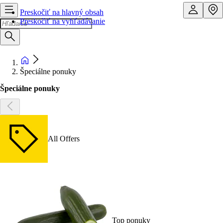
Preskočiť na hlavný obsah
Preskočiť na vyhľadávanie
Špeciálne ponuky
Špeciálne ponuky
All Offers
Top ponuky