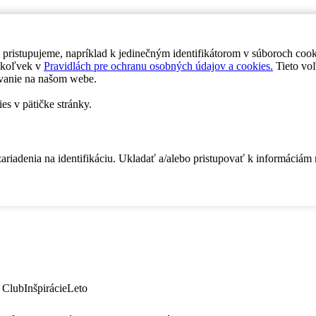
 pristupujeme, napríklad k jedinečným identifikátorom v súboroch coo
dykoľvek v
Pravidlách pre ochranu osobných údajov a cookies.
Tieto voľ
vanie na našom webe.
es v pätičke stránky.
zariadenia na identifikáciu. Ukladať a/alebo pristupovať k informáciám
 Club
Inšpirácie
Leto