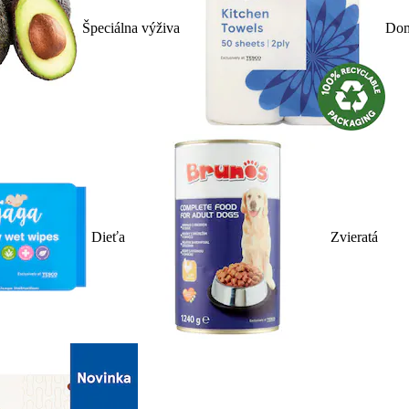
Špeciálna výživa
Dom
Dieťa
Zvieratá