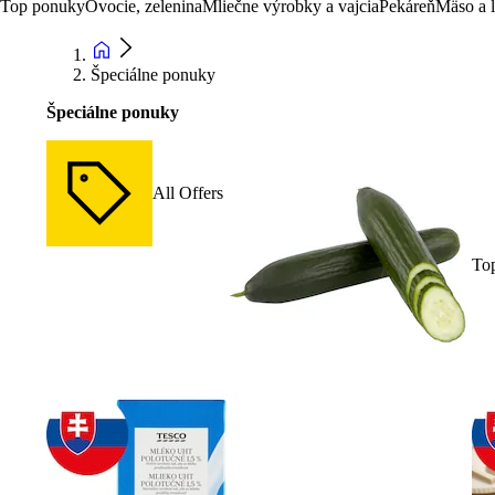
Top ponuky
Ovocie, zelenina
Mliečne výrobky a vajcia
Pekáreň
Mäso a 
Špeciálne ponuky
Špeciálne ponuky
All Offers
To