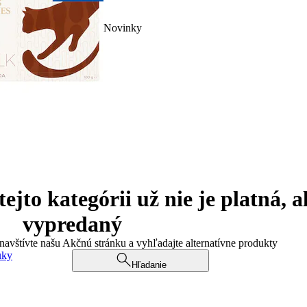
Novinky
jto kategórii už nie je platná, a
vypredaný
 navštívte našu Akčnú stránku a vyhľadajte alternatívne produkty
uky
Hľadanie