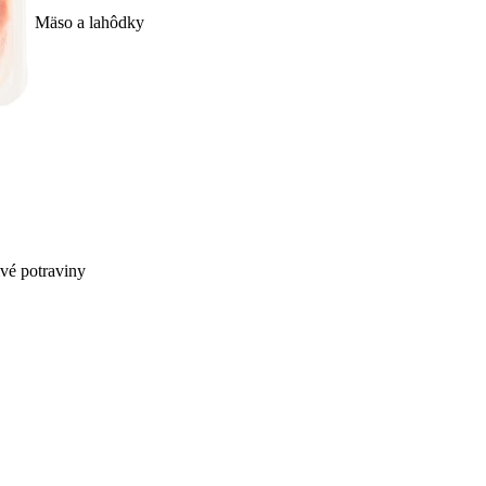
Mäso a lahôdky
ivé potraviny