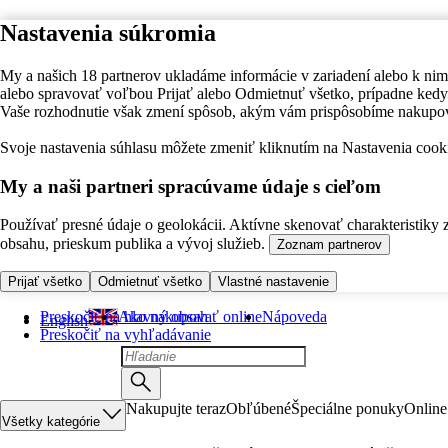
Nastavenia súkromia
My a našich 18 partnerov ukladáme informácie v zariadení alebo k nim
alebo spravovať voľbou Prijať alebo Odmietnuť všetko, prípadne ke
Vaše rozhodnutie však zmení spôsob, akým vám prispôsobíme nakupo
Svoje nastavenia súhlasu môžete zmeniť kliknutím na Nastavenia cooki
My a naši partneri spracúvame údaje s cieľom
Používať presné údaje o geolokácii. Aktívne skenovať charakteristiky 
obsahu, prieskum publika a vývoj služieb.
Zoznam partnerov
Prijať všetko
Odmietnuť všetko
Vlastné nastavenie
Preskočiť na hlavný obsah
Ako nakupovať online
Nápoveda
English
Preskočiť na vyhľadávanie
Nakupujte teraz
Obľúbené
Špeciálne ponuky
Online
Všetky kategórie