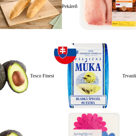
Pekáreň
Tesco Finest
Trvanl