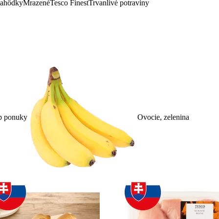
lahôdky
Mrazené
Tesco Finest
Trvanlivé potraviny
p ponuky
Ovocie, zelenina