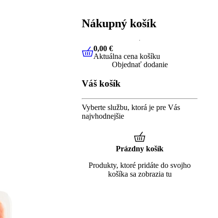
Nákupný košík
0,00 €
Aktuálna cena košíku
0,00 €
Aktuálna cena košíku
Objednať dodanie
Váš košík
Vyberte službu, ktorá je pre Vás
najvhodnejšie
Prázdny košík
Produkty, ktoré pridáte do svojho
košíka sa zobrazia tu