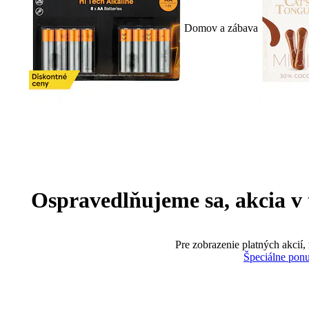
Domov a zábava
Ospravedlňujeme sa, akcia v te
Pre zobrazenie platných akcií,
Špeciálne pon