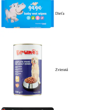
Dieťa
Zvieratá