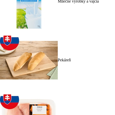
Mliečne výrobky a vajcia
Pekáreň