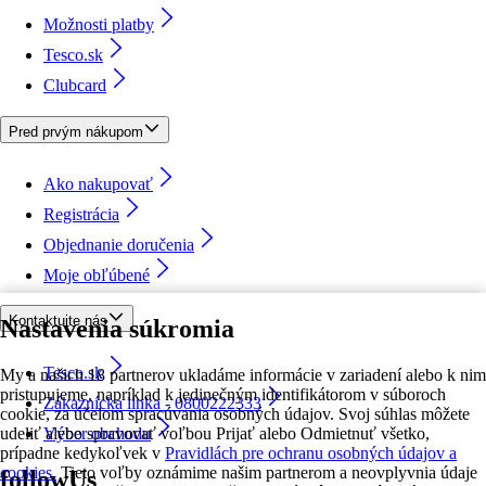
Možnosti platby
Tesco.sk
Clubcard
Pred prvým nákupom
Ako nakupovať
Registrácia
Objednanie doručenia
Moje obľúbené
Kontaktujte nás
Nastavenia súkromia
Tesco.sk
My a našich 18 partnerov ukladáme informácie v zariadení alebo k nim
pristupujeme, napríklad k jedinečným identifikátorom v súboroch
Zákaznícka linka - 0800222333
cookie, za účelom spracúvania osobných údajov. Svoj súhlas môžete
udeliť alebo spravovať voľbou Prijať alebo Odmietnuť všetko,
Výber obchodu
prípadne kedykoľvek v
Pravidlách pre ochranu osobných údajov a
cookies.
Tieto voľby oznámime našim partnerom a neovplyvnia údaje
followUs