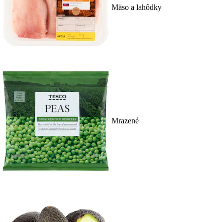
Mäso a lahôdky
Mrazené