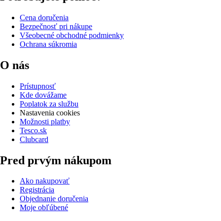
Cena doručenia
Bezpečnosť pri nákupe
Všeobecné obchodné podmienky
Ochrana súkromia
O nás
Prístupnosť
Kde dovážame
Poplatok za službu
Nastavenia cookies
Možnosti platby
Tesco.sk
Clubcard
Pred prvým nákupom
Ako nakupovať
Registrácia
Objednanie doručenia
Moje obľúbené