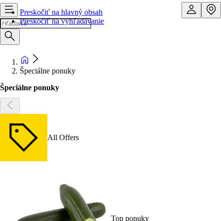
Preskočiť na hlavný obsah
Preskočiť na vyhľadávanie
Špeciálne ponuky
Špeciálne ponuky
All Offers
Top ponuky