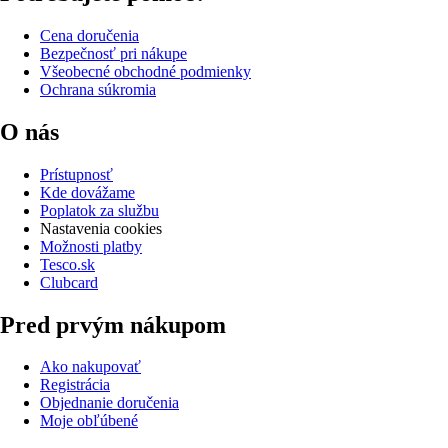
Cena doručenia
Bezpečnosť pri nákupe
Všeobecné obchodné podmienky
Ochrana súkromia
O nás
Prístupnosť
Kde dovážame
Poplatok za službu
Nastavenia cookies
Možnosti platby
Tesco.sk
Clubcard
Pred prvým nákupom
Ako nakupovať
Registrácia
Objednanie doručenia
Moje obľúbené