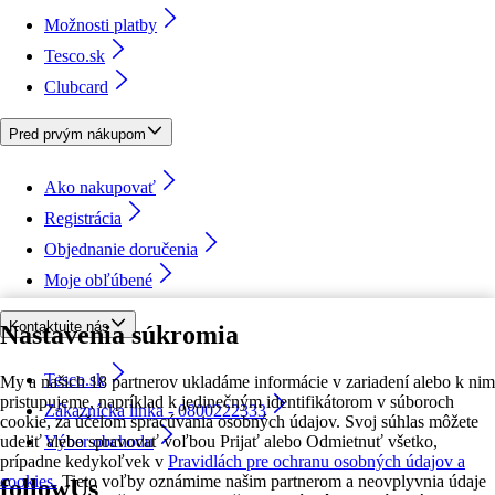
Možnosti platby
Tesco.sk
Clubcard
Pred prvým nákupom
Ako nakupovať
Registrácia
Objednanie doručenia
Moje obľúbené
Kontaktujte nás
Nastavenia súkromia
Tesco.sk
My a našich 18 partnerov ukladáme informácie v zariadení alebo k nim
pristupujeme, napríklad k jedinečným identifikátorom v súboroch
Zákaznícka linka - 0800222333
cookie, za účelom spracúvania osobných údajov. Svoj súhlas môžete
udeliť alebo spravovať voľbou Prijať alebo Odmietnuť všetko,
Výber obchodu
prípadne kedykoľvek v
Pravidlách pre ochranu osobných údajov a
cookies.
Tieto voľby oznámime našim partnerom a neovplyvnia údaje
followUs