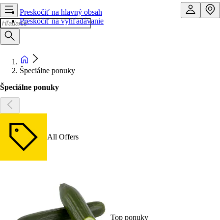
Preskočiť na hlavný obsah
Preskočiť na vyhľadávanie
Špeciálne ponuky
Špeciálne ponuky
All Offers
Top ponuky