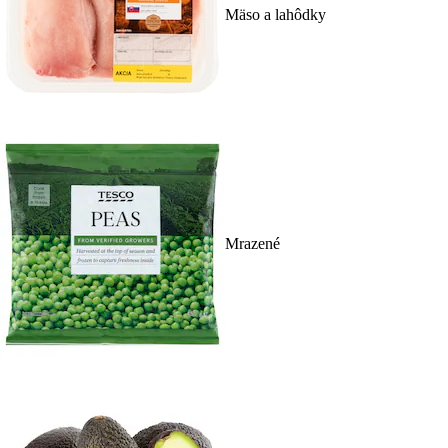
Mäso a lahôdky
Mrazené