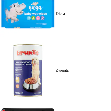
Dieťa
Zvieratá