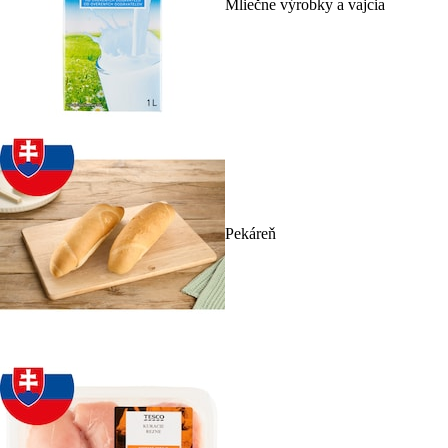
Mliečne výrobky a vajcia
Pekáreň