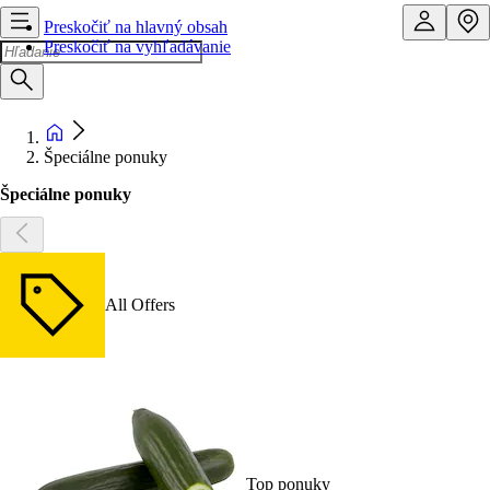
Preskočiť na hlavný obsah
Preskočiť na vyhľadávanie
Špeciálne ponuky
Špeciálne ponuky
All Offers
Top ponuky