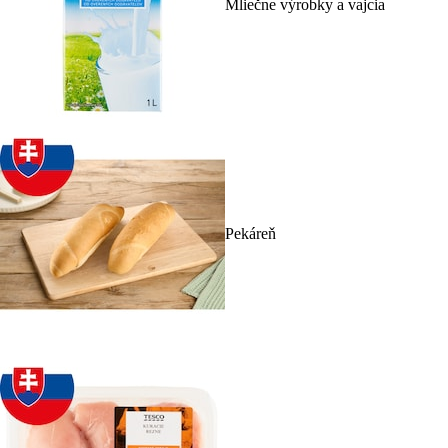
Mliečne výrobky a vajcia
Pekáreň