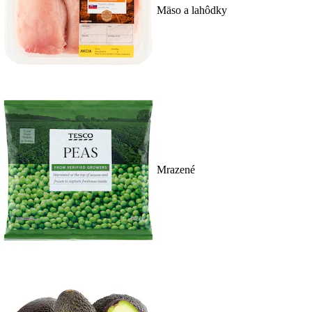
Mäso a lahôdky
Mrazené