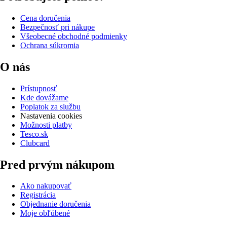
Cena doručenia
Bezpečnosť pri nákupe
Všeobecné obchodné podmienky
Ochrana súkromia
O nás
Prístupnosť
Kde dovážame
Poplatok za službu
Nastavenia cookies
Možnosti platby
Tesco.sk
Clubcard
Pred prvým nákupom
Ako nakupovať
Registrácia
Objednanie doručenia
Moje obľúbené