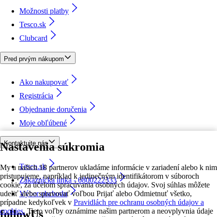
Možnosti platby
Tesco.sk
Clubcard
Pred prvým nákupom
Ako nakupovať
Registrácia
Objednanie doručenia
Moje obľúbené
Kontaktujte nás
Nastavenia súkromia
Tesco.sk
My a našich 18 partnerov ukladáme informácie v zariadení alebo k nim
pristupujeme, napríklad k jedinečným identifikátorom v súboroch
Zákaznícka linka - 0800222333
cookie, za účelom spracúvania osobných údajov. Svoj súhlas môžete
udeliť alebo spravovať voľbou Prijať alebo Odmietnuť všetko,
Výber obchodu
prípadne kedykoľvek v
Pravidlách pre ochranu osobných údajov a
cookies.
Tieto voľby oznámime našim partnerom a neovplyvnia údaje
followUs