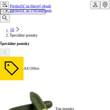
Preskočiť na hlavný obsah
Preskočiť na vyhľadávanie
Špeciálne ponuky
Špeciálne ponuky
All Offers
Top ponuky