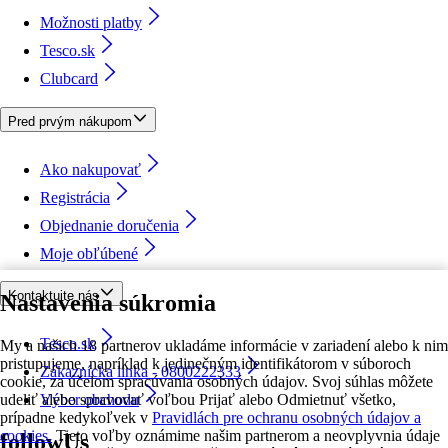
Možnosti platby
Tesco.sk
Clubcard
Pred prvým nákupom
Ako nakupovať
Registrácia
Objednanie doručenia
Moje obľúbené
Kontaktujte nás
Nastavenia súkromia
Tesco.sk
My a našich 18 partnerov ukladáme informácie v zariadení alebo k nim
pristupujeme, napríklad k jedinečným identifikátorom v súboroch
Zákaznícka linka - 0800222333
cookie, za účelom spracúvania osobných údajov. Svoj súhlas môžete
udeliť alebo spravovať voľbou Prijať alebo Odmietnuť všetko,
Výber obchodu
prípadne kedykoľvek v
Pravidlách pre ochranu osobných údajov a
cookies.
Tieto voľby oznámime našim partnerom a neovplyvnia údaje
followUs