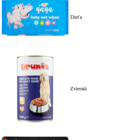
Dieťa
Zvieratá