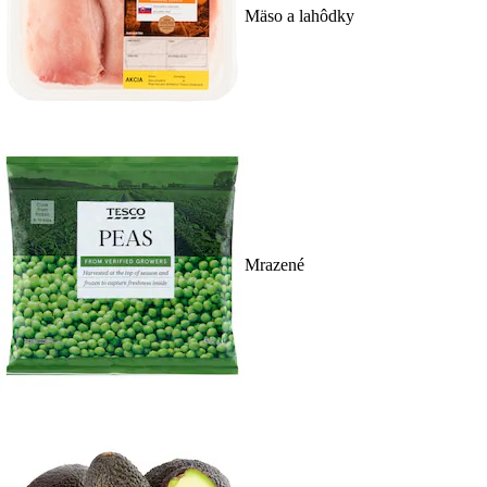
Mäso a lahôdky
Mrazené