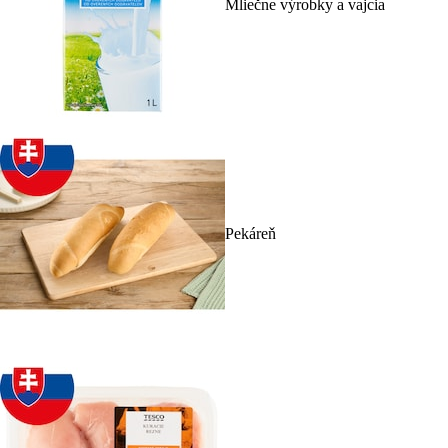
Mliečne výrobky a vajcia
Pekáreň