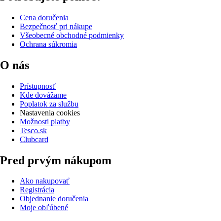
Cena doručenia
Bezpečnosť pri nákupe
Všeobecné obchodné podmienky
Ochrana súkromia
O nás
Prístupnosť
Kde dovážame
Poplatok za službu
Nastavenia cookies
Možnosti platby
Tesco.sk
Clubcard
Pred prvým nákupom
Ako nakupovať
Registrácia
Objednanie doručenia
Moje obľúbené