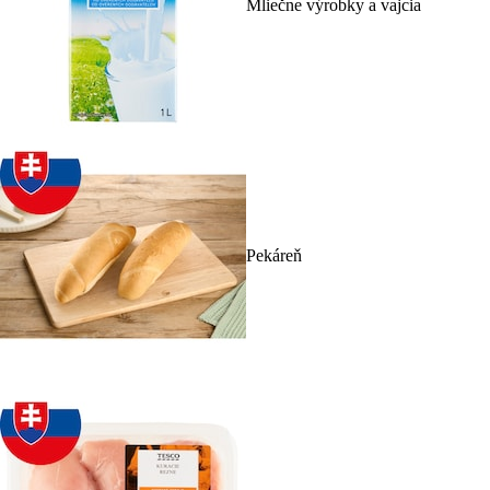
Mliečne výrobky a vajcia
Pekáreň