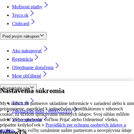
Možnosti platby
Tesco.sk
Clubcard
Pred prvým nákupom
Ako nakupovať
Registrácia
Objednanie doručenia
Moje obľúbené
Kontaktujte nás
Nastavenia súkromia
Tesco.sk
My a našich 18 partnerov ukladáme informácie v zariadení alebo k nim
pristupujeme, napríklad k jedinečným identifikátorom v súboroch
Zákaznícka linka - 0800222333
cookie, za účelom spracúvania osobných údajov. Svoj súhlas môžete
udeliť alebo spravovať voľbou Prijať alebo Odmietnuť všetko,
Výber obchodu
prípadne kedykoľvek v
Pravidlách pre ochranu osobných údajov a
cookies.
Tieto voľby oznámime našim partnerom a neovplyvnia údaje
followUs