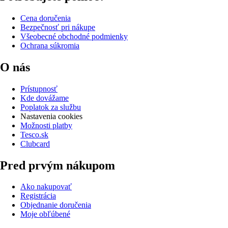
Cena doručenia
Bezpečnosť pri nákupe
Všeobecné obchodné podmienky
Ochrana súkromia
O nás
Prístupnosť
Kde dovážame
Poplatok za službu
Nastavenia cookies
Možnosti platby
Tesco.sk
Clubcard
Pred prvým nákupom
Ako nakupovať
Registrácia
Objednanie doručenia
Moje obľúbené