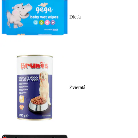
Dieťa
Zvieratá