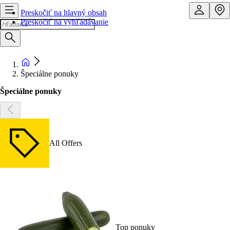
Preskočiť na hlavný obsah
Preskočiť na vyhľadávanie
Špeciálne ponuky
Špeciálne ponuky
All Offers
Top ponuky