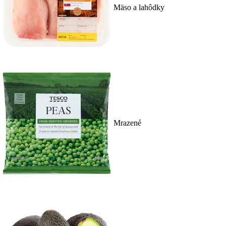
Mäso a lahôdky
Mrazené