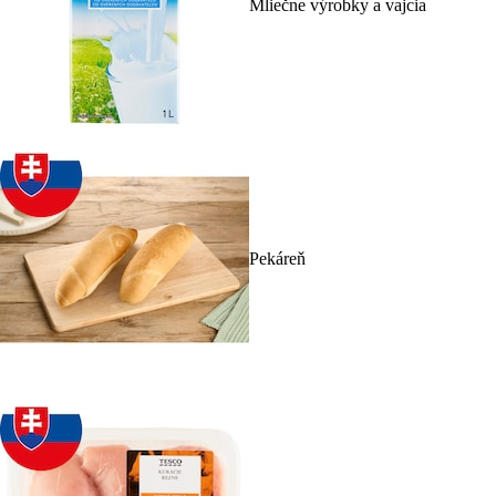
Mliečne výrobky a vajcia
Pekáreň