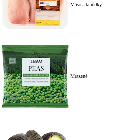
Mäso a lahôdky
Mrazené