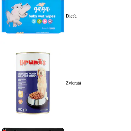
Dieťa
Zvieratá