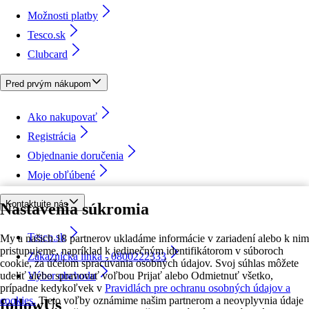
Možnosti platby
Tesco.sk
Clubcard
Pred prvým nákupom
Ako nakupovať
Registrácia
Objednanie doručenia
Moje obľúbené
Kontaktujte nás
Nastavenia súkromia
Tesco.sk
My a našich 18 partnerov ukladáme informácie v zariadení alebo k nim
pristupujeme, napríklad k jedinečným identifikátorom v súboroch
Zákaznícka linka - 0800222333
cookie, za účelom spracúvania osobných údajov. Svoj súhlas môžete
udeliť alebo spravovať voľbou Prijať alebo Odmietnuť všetko,
Výber obchodu
prípadne kedykoľvek v
Pravidlách pre ochranu osobných údajov a
cookies.
Tieto voľby oznámime našim partnerom a neovplyvnia údaje
followUs