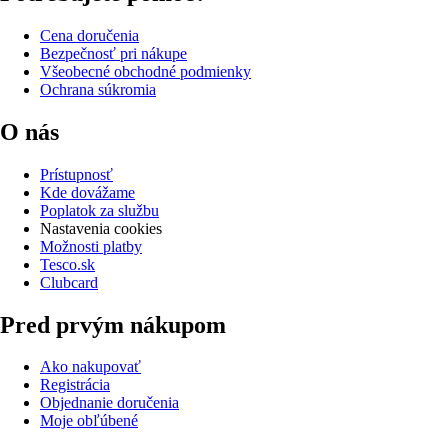
Cena doručenia
Bezpečnosť pri nákupe
Všeobecné obchodné podmienky
Ochrana súkromia
O nás
Prístupnosť
Kde dovážame
Poplatok za službu
Nastavenia cookies
Možnosti platby
Tesco.sk
Clubcard
Pred prvým nákupom
Ako nakupovať
Registrácia
Objednanie doručenia
Moje obľúbené