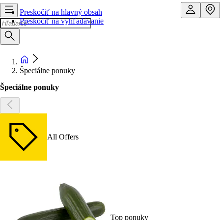
Preskočiť na hlavný obsah
Preskočiť na vyhľadávanie
Špeciálne ponuky
Špeciálne ponuky
All Offers
Top ponuky