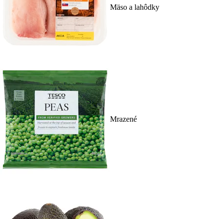
Mäso a lahôdky
Mrazené