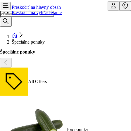
Preskočiť na hlavný obsah
Preskočiť na vyhľadávanie
Špeciálne ponuky
Špeciálne ponuky
All Offers
Top ponuky