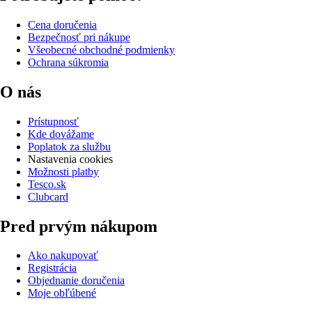
Cena doručenia
Bezpečnosť pri nákupe
Všeobecné obchodné podmienky
Ochrana súkromia
O nás
Prístupnosť
Kde dovážame
Poplatok za službu
Nastavenia cookies
Možnosti platby
Tesco.sk
Clubcard
Pred prvým nákupom
Ako nakupovať
Registrácia
Objednanie doručenia
Moje obľúbené