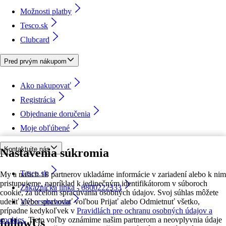
Možnosti platby
Tesco.sk
Clubcard
Pred prvým nákupom
Ako nakupovať
Registrácia
Objednanie doručenia
Moje obľúbené
Kontaktujte nás
Nastavenia súkromia
Tesco.sk
My a našich 18 partnerov ukladáme informácie v zariadení alebo k nim
pristupujeme, napríklad k jedinečným identifikátorom v súboroch
Zákaznícka linka - 0800222333
cookie, za účelom spracúvania osobných údajov. Svoj súhlas môžete
udeliť alebo spravovať voľbou Prijať alebo Odmietnuť všetko,
Výber obchodu
prípadne kedykoľvek v
Pravidlách pre ochranu osobných údajov a
cookies.
Tieto voľby oznámime našim partnerom a neovplyvnia údaje
followUs