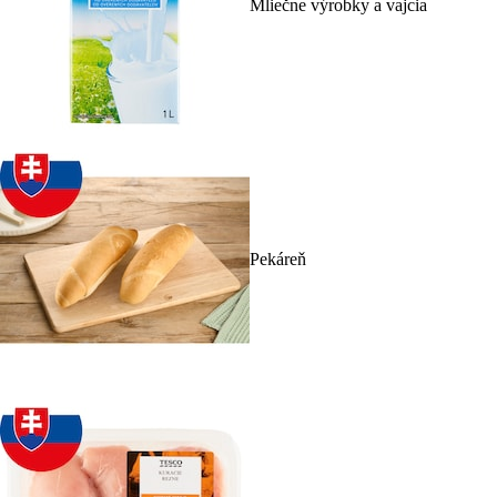
Mliečne výrobky a vajcia
Pekáreň