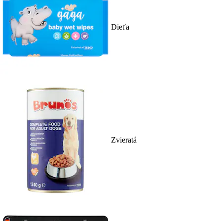
Dieťa
Zvieratá