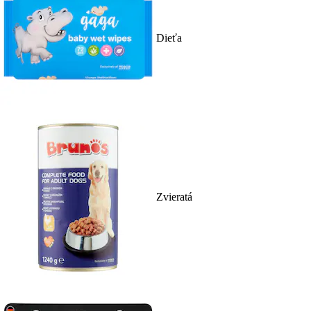
Dieťa
Zvieratá