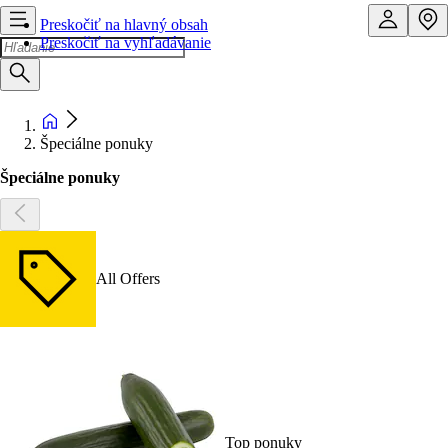
Preskočiť na hlavný obsah
Preskočiť na vyhľadávanie
Špeciálne ponuky
Špeciálne ponuky
All Offers
Top ponuky