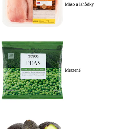
Mäso a lahôdky
Mrazené