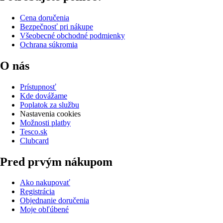
Cena doručenia
Bezpečnosť pri nákupe
Všeobecné obchodné podmienky
Ochrana súkromia
O nás
Prístupnosť
Kde dovážame
Poplatok za službu
Nastavenia cookies
Možnosti platby
Tesco.sk
Clubcard
Pred prvým nákupom
Ako nakupovať
Registrácia
Objednanie doručenia
Moje obľúbené