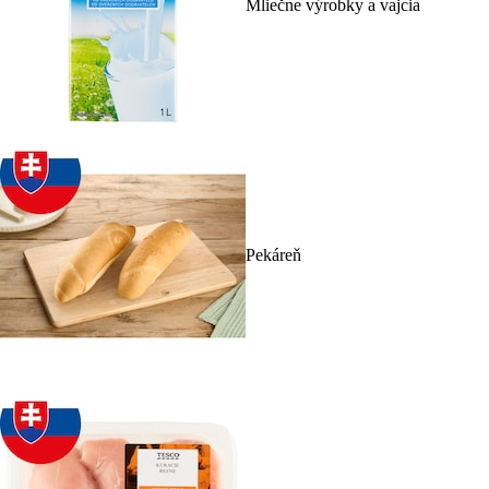
Mliečne výrobky a vajcia
Pekáreň