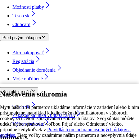
Možnosti platby
Tesco.sk
Clubcard
Pred prvým nákupom
Ako nakupovať
Registrácia
Objednanie doručenia
Moje obľúbené
Kontaktujte nás
Nastavenia súkromia
Tesco.sk
My a našich 18 partnerov ukladáme informácie v zariadení alebo k nim
pristupujeme, napríklad k jedinečným identifikátorom v súboroch
Zákaznícka linka - 0800222333
cookie, za účelom spracúvania osobných údajov. Svoj súhlas môžete
udeliť alebo spravovať voľbou Prijať alebo Odmietnuť všetko,
Výber obchodu
prípadne kedykoľvek v
Pravidlách pre ochranu osobných údajov a
cookies.
Tieto voľby oznámime našim partnerom a neovplyvnia údaje
followUs