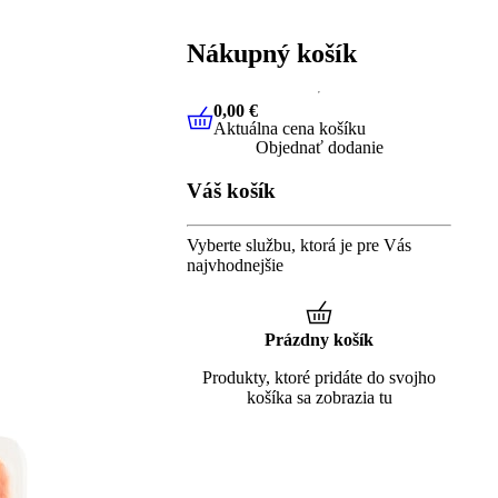
Nákupný košík
0,00 €
Aktuálna cena košíku
0,00 €
Aktuálna cena košíku
Objednať dodanie
Váš košík
Vyberte službu, ktorá je pre Vás
najvhodnejšie
Prázdny košík
Produkty, ktoré pridáte do svojho
košíka sa zobrazia tu