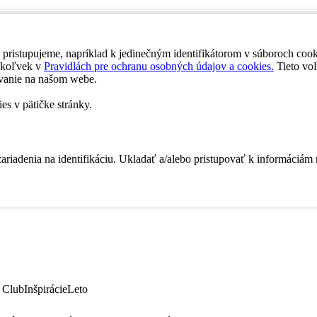
 pristupujeme, napríklad k jedinečným identifikátorom v súboroch coo
dykoľvek v
Pravidlách pre ochranu osobných údajov a cookies.
Tieto voľ
vanie na našom webe.
es v pätičke stránky.
zariadenia na identifikáciu. Ukladať a/alebo pristupovať k informáciám
 Club
Inšpirácie
Leto