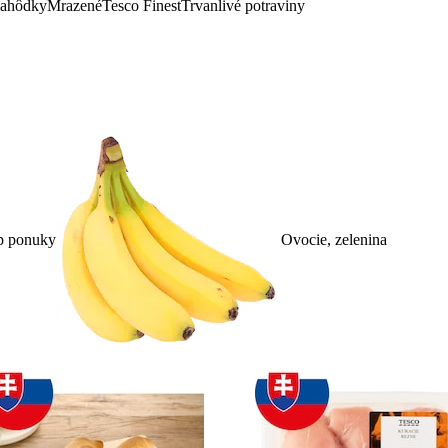
lahôdky
Mrazené
Tesco Finest
Trvanlivé potraviny
p ponuky
Ovocie, zelenina