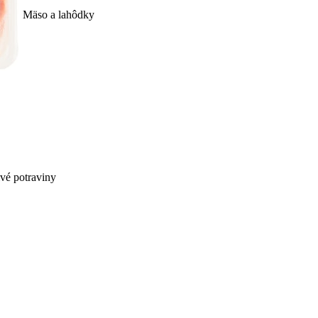
Mäso a lahôdky
ivé potraviny