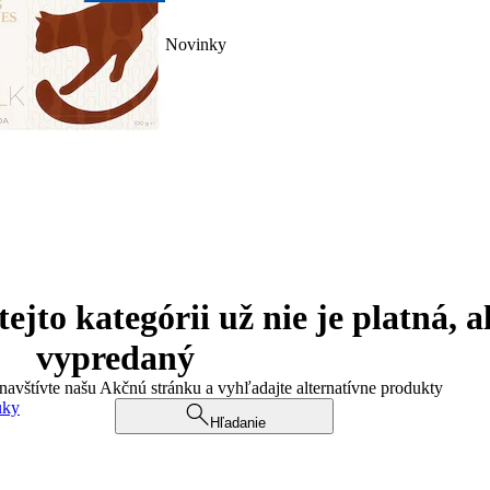
Novinky
jto kategórii už nie je platná, a
vypredaný
 navštívte našu Akčnú stránku a vyhľadajte alternatívne produkty
uky
Hľadanie