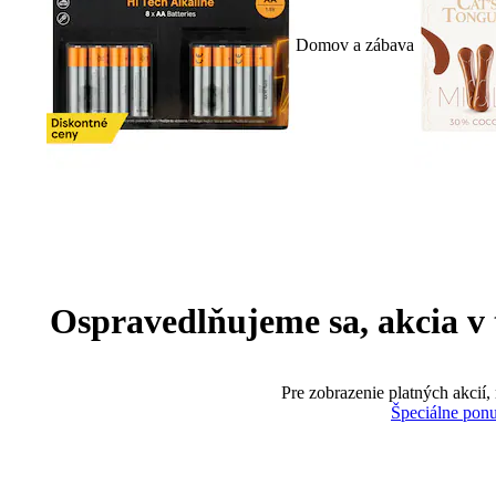
Domov a zábava
Ospravedlňujeme sa, akcia v te
Pre zobrazenie platných akcií,
Špeciálne pon