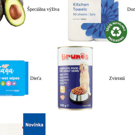
Špeciálna výživa
Dom
Dieťa
Zvieratá