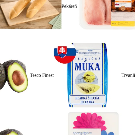
Pekáreň
Tesco Finest
Trvanl