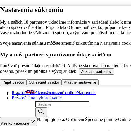
Nastavenia súkromia
My a našich 18 partnerov ukladáme informácie v zariadení alebo k nim
alebo spravovať voľbou Prijať alebo Odmietnuť všetko, prípadne ke
Vaše rozhodnutie však zmení spôsob, akým vám prispôsobíme nakupo
Svoje nastavenia súhlasu môžete zmeniť kliknutím na Nastavenia cooki
My a naši partneri spracúvame údaje s cieľom
Používať presné údaje o geolokácii. Aktívne skenovať charakteristiky 
obsahu, prieskum publika a vývoj služieb.
Zoznam partnerov
Prijať všetko
Odmietnuť všetko
Vlastné nastavenie
Preskočiť na hlavný obsah
Ako nakupovať online
Nápoveda
English
Preskočiť na vyhľadávanie
Nakupujte teraz
Obľúbené
Špeciálne ponuky
Online
Všetky kategórie