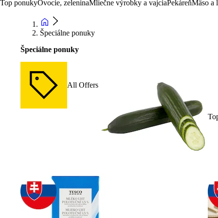
Top ponuky
Ovocie, zelenina
Mliečne výrobky a vajcia
Pekáreň
Mäso a 
Špeciálne ponuky
Špeciálne ponuky
All Offers
To