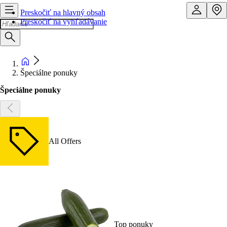
Preskočiť na hlavný obsah
Preskočiť na vyhľadávanie
Špeciálne ponuky
Špeciálne ponuky
All Offers
Top ponuky