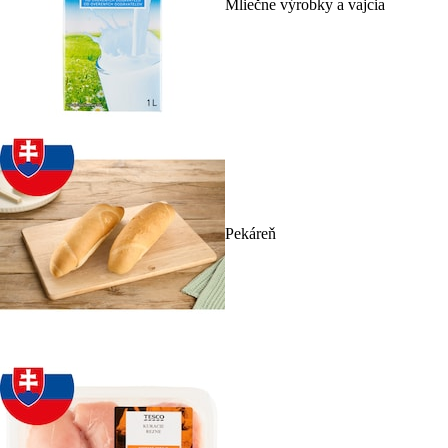
Mliečne výrobky a vajcia
Pekáreň