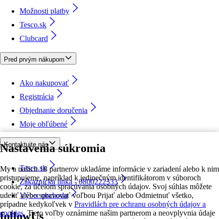
Možnosti platby
Tesco.sk
Clubcard
Pred prvým nákupom
Ako nakupovať
Registrácia
Objednanie doručenia
Moje obľúbené
Kontaktujte nás
Nastavenia súkromia
Tesco.sk
My a našich 18 partnerov ukladáme informácie v zariadení alebo k nim
pristupujeme, napríklad k jedinečným identifikátorom v súboroch
Zákaznícka linka - 0800222333
cookie, za účelom spracúvania osobných údajov. Svoj súhlas môžete
udeliť alebo spravovať voľbou Prijať alebo Odmietnuť všetko,
Výber obchodu
prípadne kedykoľvek v
Pravidlách pre ochranu osobných údajov a
cookies.
Tieto voľby oznámime našim partnerom a neovplyvnia údaje
followUs