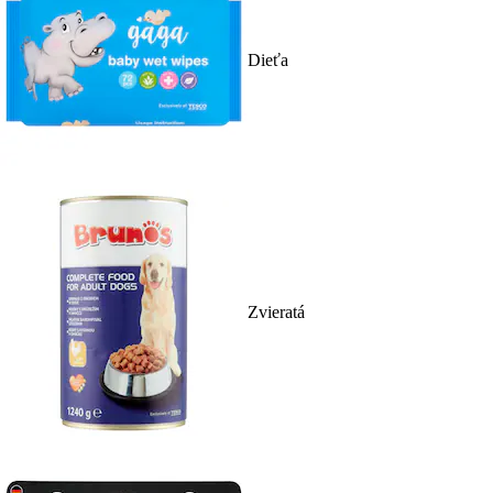
Dieťa
Zvieratá