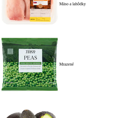
Mäso a lahôdky
Mrazené