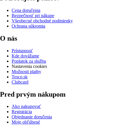
Cena doručenia
Bezpečnosť pri nákupe
Všeobecné obchodné podmienky
Ochrana súkromia
O nás
Prístupnosť
Kde dovážame
Poplatok za službu
Nastavenia cookies
Možnosti platby
Tesco.sk
Clubcard
Pred prvým nákupom
Ako nakupovať
Registrácia
Objednanie doručenia
Moje obľúbené