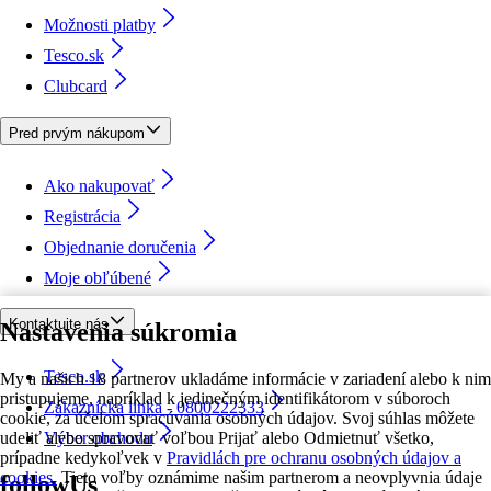
Možnosti platby
Tesco.sk
Clubcard
Pred prvým nákupom
Ako nakupovať
Registrácia
Objednanie doručenia
Moje obľúbené
Kontaktujte nás
Nastavenia súkromia
Tesco.sk
My a našich 18 partnerov ukladáme informácie v zariadení alebo k nim
pristupujeme, napríklad k jedinečným identifikátorom v súboroch
Zákaznícka linka - 0800222333
cookie, za účelom spracúvania osobných údajov. Svoj súhlas môžete
udeliť alebo spravovať voľbou Prijať alebo Odmietnuť všetko,
Výber obchodu
prípadne kedykoľvek v
Pravidlách pre ochranu osobných údajov a
cookies.
Tieto voľby oznámime našim partnerom a neovplyvnia údaje
followUs