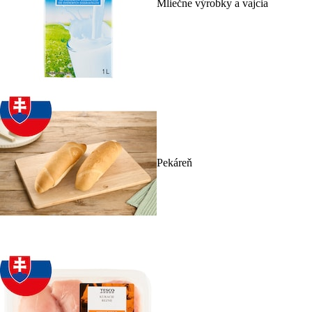
Mliečne výrobky a vajcia
Pekáreň