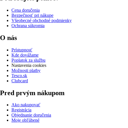
Cena doručenia
Bezpečnosť pri nákupe
Všeobecné obchodné podmienky
Ochrana súkromia
O nás
Prístupnosť
Kde dovážame
Poplatok za službu
Nastavenia cookies
Možnosti platby
Tesco.sk
Clubcard
Pred prvým nákupom
Ako nakupovať
Registrácia
Objednanie doručenia
Moje obľúbené