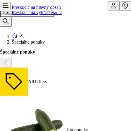
Preskočiť na hlavný obsah
Preskočiť na vyhľadávanie
Špeciálne ponuky
Špeciálne ponuky
All Offers
Top ponuky