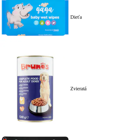
Dieťa
Zvieratá