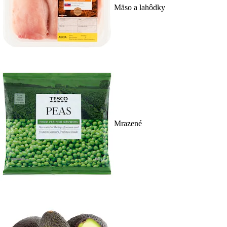
Mäso a lahôdky
Mrazené