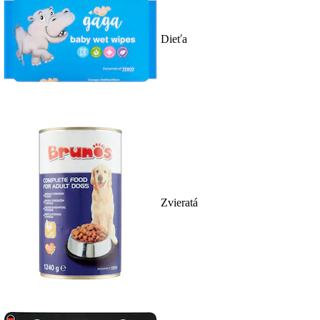
Dieťa
Zvieratá