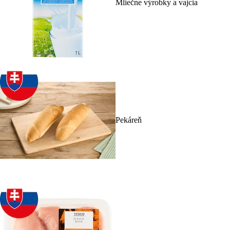
Mliečne výrobky a vajcia
Pekáreň