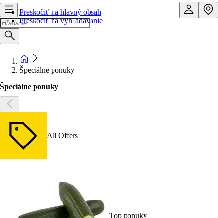
Preskočiť na hlavný obsah
Preskočiť na vyhľadávanie
Špeciálne ponuky
Špeciálne ponuky
All Offers
Top ponuky