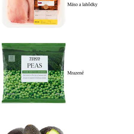
Mäso a lahôdky
Mrazené