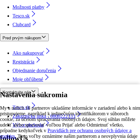
Možnosti platby
Tesco.sk
Clubcard
Pred prvým nákupom
Ako nakupovať
Registrácia
Objednanie doručenia
Moje obľúbené
Kontaktujte nás
Nastavenia súkromia
Tesco.sk
My a našich 18 partnerov ukladáme informácie v zariadení alebo k nim
pristupujeme, napríklad k jedinečným identifikátorom v súboroch
Zákaznícka linka - 0800222333
cookie, za účelom spracúvania osobných údajov. Svoj súhlas môžete
udeliť alebo spravovať voľbou Prijať alebo Odmietnuť všetko,
Výber obchodu
prípadne kedykoľvek v
Pravidlách pre ochranu osobných údajov a
cookies.
Tieto voľby oznámime našim partnerom a neovplyvnia údaje
followUs