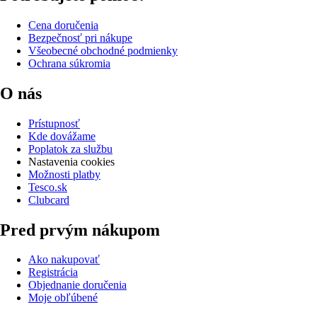
Cena doručenia
Bezpečnosť pri nákupe
Všeobecné obchodné podmienky
Ochrana súkromia
O nás
Prístupnosť
Kde dovážame
Poplatok za službu
Nastavenia cookies
Možnosti platby
Tesco.sk
Clubcard
Pred prvým nákupom
Ako nakupovať
Registrácia
Objednanie doručenia
Moje obľúbené