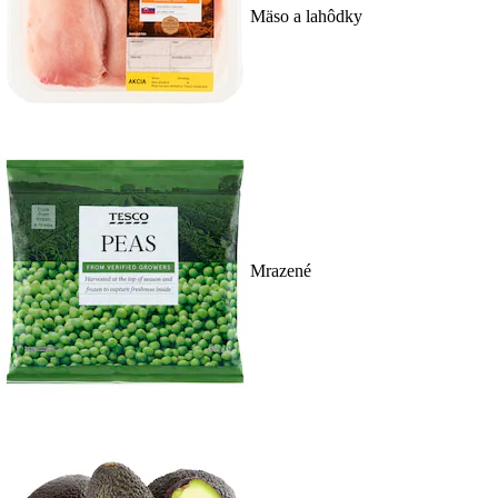
Mäso a lahôdky
Mrazené