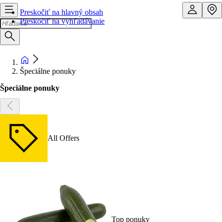
Preskočiť na hlavný obsah
Preskočiť na vyhľadávanie
Špeciálne ponuky
Špeciálne ponuky
All Offers
Top ponuky