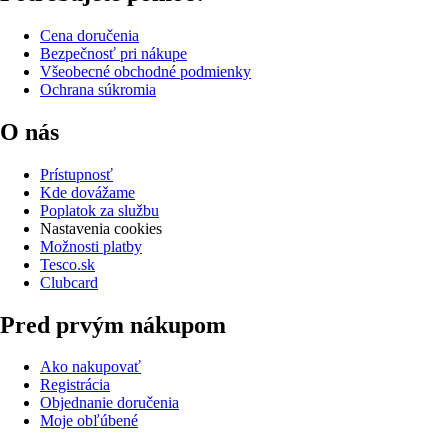
Cena doručenia
Bezpečnosť pri nákupe
Všeobecné obchodné podmienky
Ochrana súkromia
O nás
Prístupnosť
Kde dovážame
Poplatok za službu
Nastavenia cookies
Možnosti platby
Tesco.sk
Clubcard
Pred prvým nákupom
Ako nakupovať
Registrácia
Objednanie doručenia
Moje obľúbené