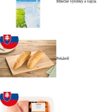
Mliečne výrobky a vajcia
Pekáreň