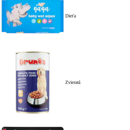
Dieťa
Zvieratá