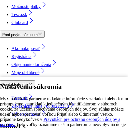
Možnosti platby
Tesco.sk
Clubcard
Pred prvým nákupom
Ako nakupovať
Registrácia
Objednanie doručenia
Moje obľúbené
Kontaktujte nás
Nastavenia súkromia
Tesco.sk
My a našich 18 partnerov ukladáme informácie v zariadení alebo k nim
pristupujeme, napríklad k jedinečným identifikátorom v súboroch
Zákaznícka linka - 0800222333
cookie, za účelom spracúvania osobných údajov. Svoj súhlas môžete
udeliť alebo spravovať voľbou Prijať alebo Odmietnuť všetko,
Výber obchodu
prípadne kedykoľvek v
Pravidlách pre ochranu osobných údajov a
cookies.
Tieto voľby oznámime našim partnerom a neovplyvnia údaje
followUs