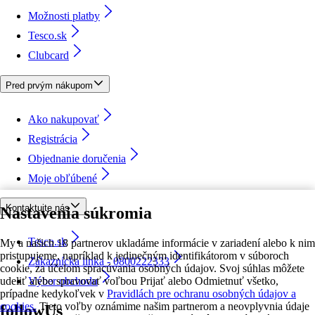
Možnosti platby
Tesco.sk
Clubcard
Pred prvým nákupom
Ako nakupovať
Registrácia
Objednanie doručenia
Moje obľúbené
Kontaktujte nás
Nastavenia súkromia
Tesco.sk
My a našich 18 partnerov ukladáme informácie v zariadení alebo k nim
pristupujeme, napríklad k jedinečným identifikátorom v súboroch
Zákaznícka linka - 0800222333
cookie, za účelom spracúvania osobných údajov. Svoj súhlas môžete
udeliť alebo spravovať voľbou Prijať alebo Odmietnuť všetko,
Výber obchodu
prípadne kedykoľvek v
Pravidlách pre ochranu osobných údajov a
cookies.
Tieto voľby oznámime našim partnerom a neovplyvnia údaje
followUs