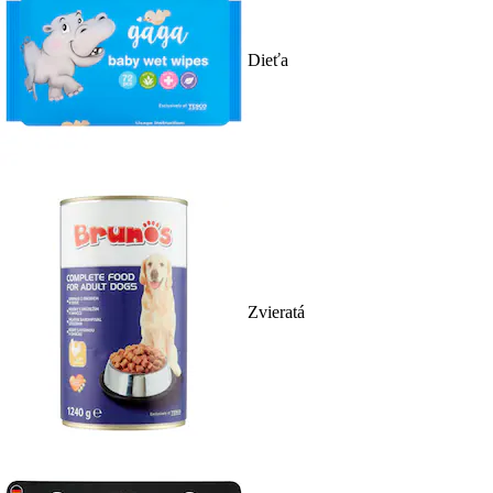
Dieťa
Zvieratá