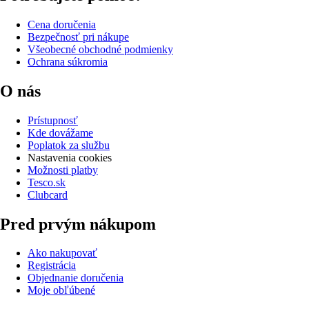
Cena doručenia
Bezpečnosť pri nákupe
Všeobecné obchodné podmienky
Ochrana súkromia
O nás
Prístupnosť
Kde dovážame
Poplatok za službu
Nastavenia cookies
Možnosti platby
Tesco.sk
Clubcard
Pred prvým nákupom
Ako nakupovať
Registrácia
Objednanie doručenia
Moje obľúbené