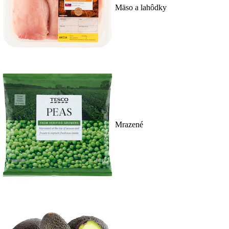
Mäso a lahôdky
Mrazené