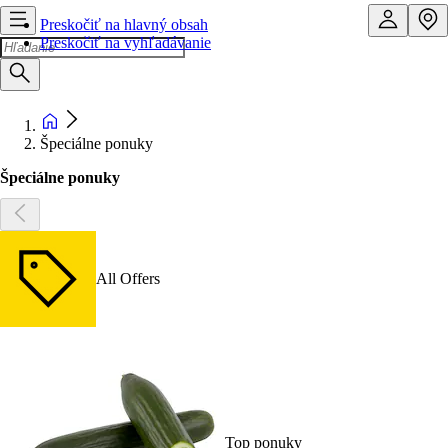
Preskočiť na hlavný obsah
Preskočiť na vyhľadávanie
Špeciálne ponuky
Špeciálne ponuky
All Offers
Top ponuky