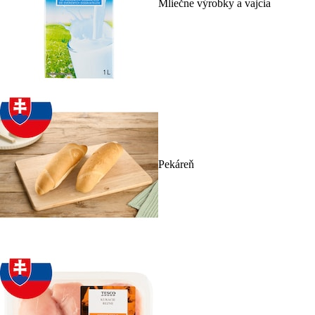
Mliečne výrobky a vajcia
Pekáreň