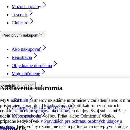
Možnosti platby
Tesco.sk
Clubcard
Pred prvým nákupom
Ako nakupovať
Registrácia
Objednanie doručenia
Moje obľúbené
Kontaktujte nás
Nastavenia súkromia
Tesco.sk
My a našich 18 partnerov ukladáme informácie v zariadení alebo k nim
pristupujeme, napríklad k jedinečným identifikátorom v súboroch
Zákaznícka linka - 0800222333
cookie, za účelom spracúvania osobných údajov. Svoj súhlas môžete
udeliť alebo spravovať voľbou Prijať alebo Odmietnuť všetko,
Výber obchodu
prípadne kedykoľvek v
Pravidlách pre ochranu osobných údajov a
cookies.
Tieto voľby oznámime našim partnerom a neovplyvnia údaje
followUs