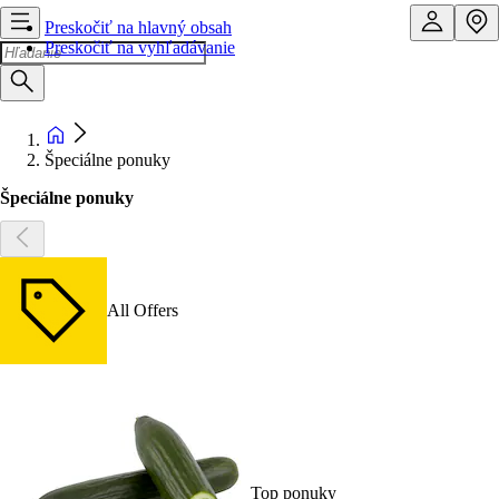
Preskočiť na hlavný obsah
Preskočiť na vyhľadávanie
Špeciálne ponuky
Špeciálne ponuky
All Offers
Top ponuky