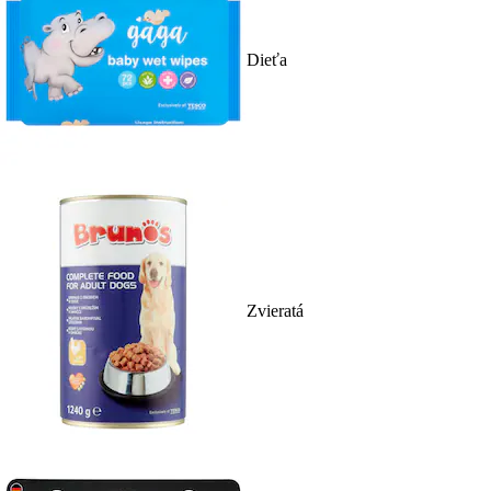
Dieťa
Zvieratá