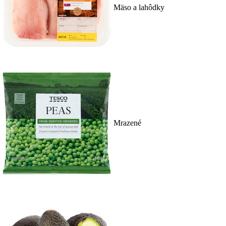
Mäso a lahôdky
Mrazené