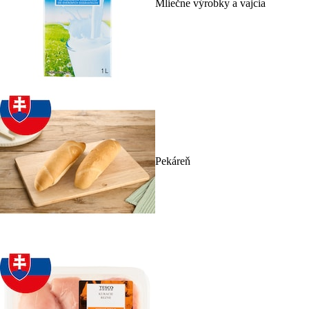
Mliečne výrobky a vajcia
Pekáreň