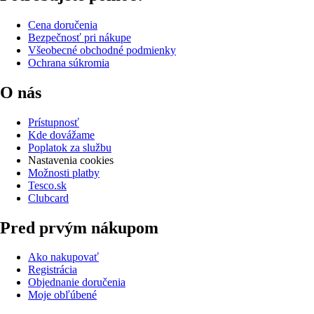
Cena doručenia
Bezpečnosť pri nákupe
Všeobecné obchodné podmienky
Ochrana súkromia
O nás
Prístupnosť
Kde dovážame
Poplatok za službu
Nastavenia cookies
Možnosti platby
Tesco.sk
Clubcard
Pred prvým nákupom
Ako nakupovať
Registrácia
Objednanie doručenia
Moje obľúbené