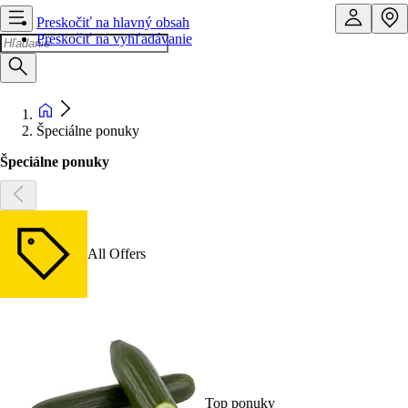
Preskočiť na hlavný obsah
Preskočiť na vyhľadávanie
Špeciálne ponuky
Špeciálne ponuky
All Offers
Top ponuky