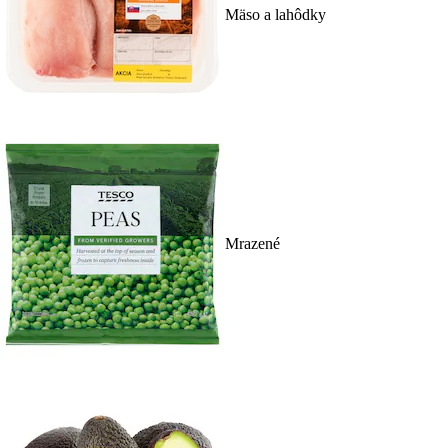
Mäso a lahôdky
Mrazené