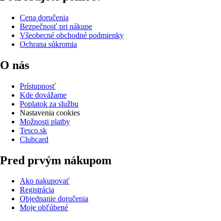
Cena doručenia
Bezpečnosť pri nákupe
Všeobecné obchodné podmienky
Ochrana súkromia
O nás
Prístupnosť
Kde dovážame
Poplatok za službu
Nastavenia cookies
Možnosti platby
Tesco.sk
Clubcard
Pred prvým nákupom
Ako nakupovať
Registrácia
Objednanie doručenia
Moje obľúbené