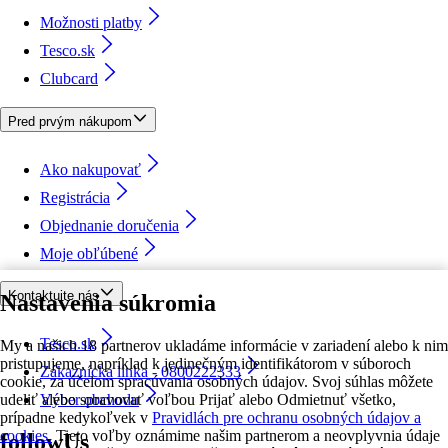
Možnosti platby
Tesco.sk
Clubcard
Pred prvým nákupom
Ako nakupovať
Registrácia
Objednanie doručenia
Moje obľúbené
Kontaktujte nás
Nastavenia súkromia
Tesco.sk
My a našich 18 partnerov ukladáme informácie v zariadení alebo k nim
pristupujeme, napríklad k jedinečným identifikátorom v súboroch
Zákaznícka linka - 0800222333
cookie, za účelom spracúvania osobných údajov. Svoj súhlas môžete
udeliť alebo spravovať voľbou Prijať alebo Odmietnuť všetko,
Výber obchodu
prípadne kedykoľvek v
Pravidlách pre ochranu osobných údajov a
cookies.
Tieto voľby oznámime našim partnerom a neovplyvnia údaje
followUs