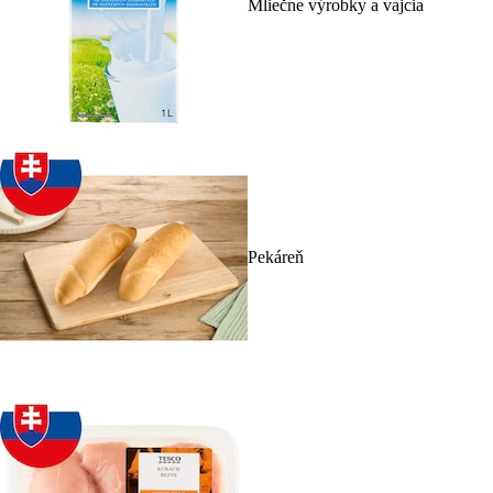
Mliečne výrobky a vajcia
Pekáreň