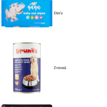
Dieťa
Zvieratá