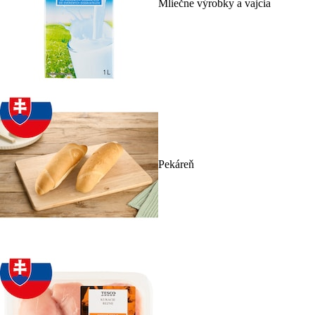
Mliečne výrobky a vajcia
Pekáreň