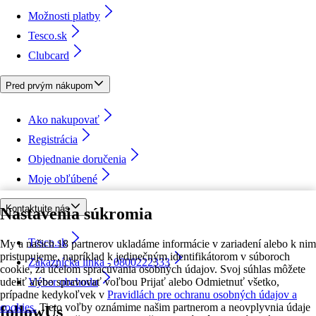
Možnosti platby
Tesco.sk
Clubcard
Pred prvým nákupom
Ako nakupovať
Registrácia
Objednanie doručenia
Moje obľúbené
Kontaktujte nás
Nastavenia súkromia
Tesco.sk
My a našich 18 partnerov ukladáme informácie v zariadení alebo k nim
pristupujeme, napríklad k jedinečným identifikátorom v súboroch
Zákaznícka linka - 0800222333
cookie, za účelom spracúvania osobných údajov. Svoj súhlas môžete
udeliť alebo spravovať voľbou Prijať alebo Odmietnuť všetko,
Výber obchodu
prípadne kedykoľvek v
Pravidlách pre ochranu osobných údajov a
cookies.
Tieto voľby oznámime našim partnerom a neovplyvnia údaje
followUs