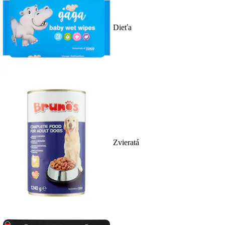
Dieťa
Zvieratá