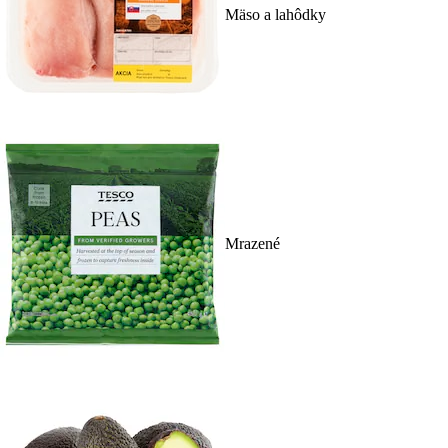
Mäso a lahôdky
Mrazené