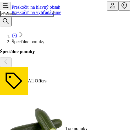
Preskočiť na hlavný obsah
Preskočiť na vyhľadávanie
Špeciálne ponuky
Špeciálne ponuky
All Offers
Top ponuky