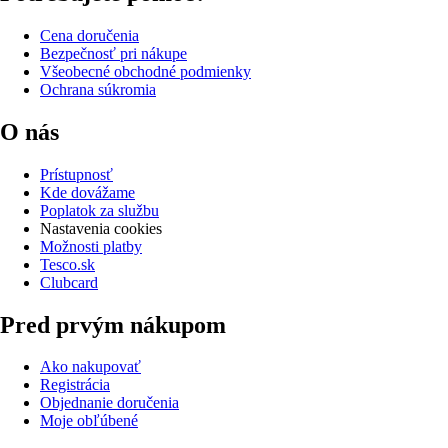
Cena doručenia
Bezpečnosť pri nákupe
Všeobecné obchodné podmienky
Ochrana súkromia
O nás
Prístupnosť
Kde dovážame
Poplatok za službu
Nastavenia cookies
Možnosti platby
Tesco.sk
Clubcard
Pred prvým nákupom
Ako nakupovať
Registrácia
Objednanie doručenia
Moje obľúbené