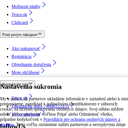
Možnosti platby
Tesco.sk
Clubcard
Pred prvým nákupom
Ako nakupovať
Registrácia
Objednanie doručenia
Moje obľúbené
Kontaktujte nás
Nastavenia súkromia
Tesco.sk
My a našich 18 partnerov ukladáme informácie v zariadení alebo k nim
pristupujeme, napríklad k jedinečným identifikátorom v súboroch
Zákaznícka linka - 0800222333
cookie, za účelom spracúvania osobných údajov. Svoj súhlas môžete
udeliť alebo spravovať voľbou Prijať alebo Odmietnuť všetko,
Výber obchodu
prípadne kedykoľvek v
Pravidlách pre ochranu osobných údajov a
cookies.
Tieto voľby oznámime našim partnerom a neovplyvnia údaje
followUs