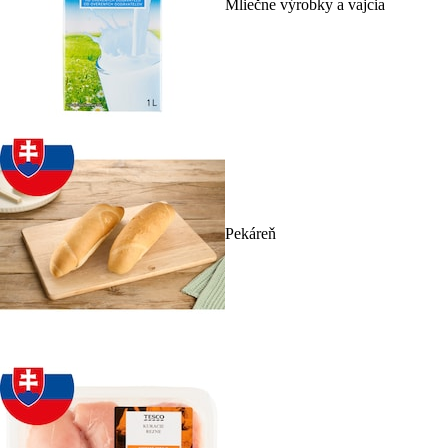
Mliečne výrobky a vajcia
Pekáreň