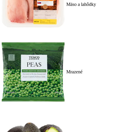
Mäso a lahôdky
Mrazené