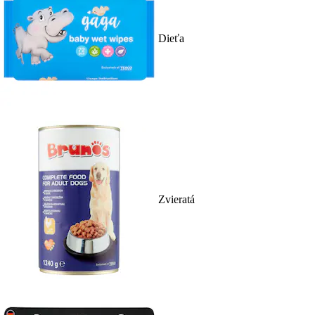
Dieťa
Zvieratá