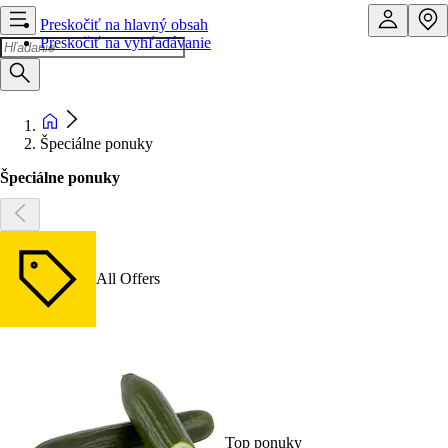
Preskočiť na hlavný obsah
Preskočiť na vyhľadávanie
Špeciálne ponuky
Špeciálne ponuky
All Offers
Top ponuky