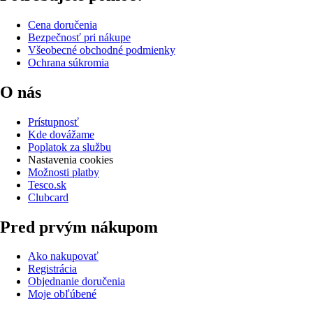
Cena doručenia
Bezpečnosť pri nákupe
Všeobecné obchodné podmienky
Ochrana súkromia
O nás
Prístupnosť
Kde dovážame
Poplatok za službu
Nastavenia cookies
Možnosti platby
Tesco.sk
Clubcard
Pred prvým nákupom
Ako nakupovať
Registrácia
Objednanie doručenia
Moje obľúbené