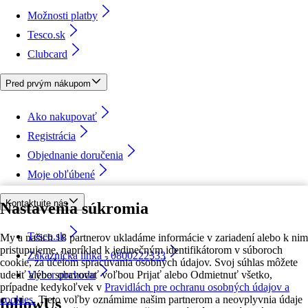
Možnosti platby
Tesco.sk
Clubcard
Pred prvým nákupom
Ako nakupovať
Registrácia
Objednanie doručenia
Moje obľúbené
Kontaktujte nás
Nastavenia súkromia
Tesco.sk
My a našich 18 partnerov ukladáme informácie v zariadení alebo k nim
pristupujeme, napríklad k jedinečným identifikátorom v súboroch
Zákaznícka linka - 0800222333
cookie, za účelom spracúvania osobných údajov. Svoj súhlas môžete
udeliť alebo spravovať voľbou Prijať alebo Odmietnuť všetko,
Výber obchodu
prípadne kedykoľvek v
Pravidlách pre ochranu osobných údajov a
cookies.
Tieto voľby oznámime našim partnerom a neovplyvnia údaje
followUs