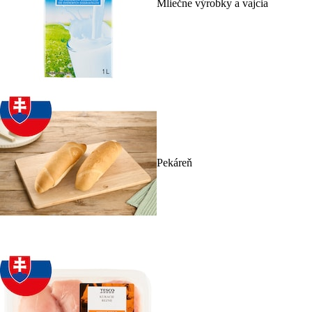
Mliečne výrobky a vajcia
Pekáreň