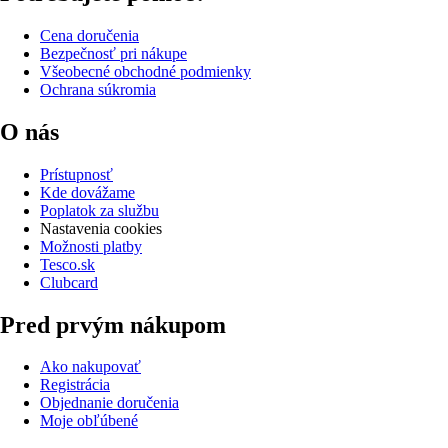
Cena doručenia
Bezpečnosť pri nákupe
Všeobecné obchodné podmienky
Ochrana súkromia
O nás
Prístupnosť
Kde dovážame
Poplatok za službu
Nastavenia cookies
Možnosti platby
Tesco.sk
Clubcard
Pred prvým nákupom
Ako nakupovať
Registrácia
Objednanie doručenia
Moje obľúbené