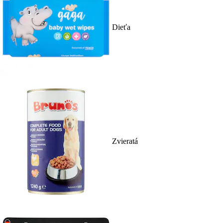
Dieťa
Zvieratá