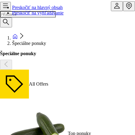
Preskočiť na hlavný obsah
Preskočiť na vyhľadávanie
Špeciálne ponuky
Špeciálne ponuky
All Offers
Top ponuky