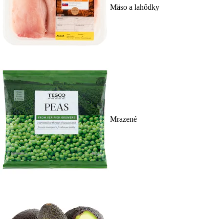
Mäso a lahôdky
Mrazené