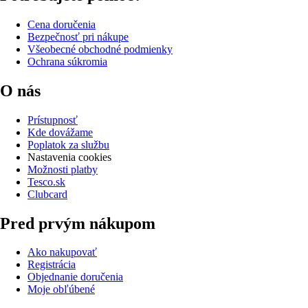
Cena doručenia
Bezpečnosť pri nákupe
Všeobecné obchodné podmienky
Ochrana súkromia
O nás
Prístupnosť
Kde dovážame
Poplatok za službu
Nastavenia cookies
Možnosti platby
Tesco.sk
Clubcard
Pred prvým nákupom
Ako nakupovať
Registrácia
Objednanie doručenia
Moje obľúbené