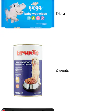
Dieťa
Zvieratá