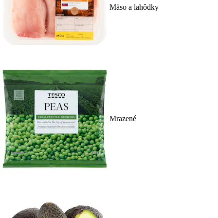
Mäso a lahôdky
Mrazené