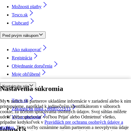
Možnosti platby
Tesco.sk
Clubcard
Pred prvým nákupom
Ako nakupovať
Registrácia
Objednanie doručenia
Moje obľúbené
Kontaktujte nás
Nastavenia súkromia
Tesco.sk
My a našich 18 partnerov ukladáme informácie v zariadení alebo k nim
pristupujeme, napríklad k jedinečným identifikátorom v súboroch
Zákaznícka linka - 0800222333
cookie, za účelom spracúvania osobných údajov. Svoj súhlas môžete
udeliť alebo spravovať voľbou Prijať alebo Odmietnuť všetko,
Výber obchodu
prípadne kedykoľvek v
Pravidlách pre ochranu osobných údajov a
cookies.
Tieto voľby oznámime našim partnerom a neovplyvnia údaje
followUs