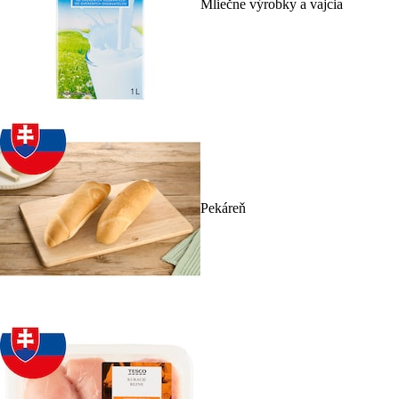
Mliečne výrobky a vajcia
Pekáreň