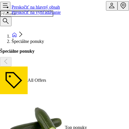
Preskočiť na hlavný obsah
Preskočiť na vyhľadávanie
Špeciálne ponuky
Špeciálne ponuky
All Offers
Top ponuky