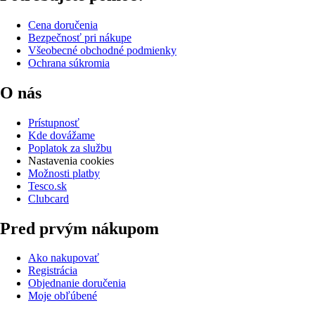
Cena doručenia
Bezpečnosť pri nákupe
Všeobecné obchodné podmienky
Ochrana súkromia
O nás
Prístupnosť
Kde dovážame
Poplatok za službu
Nastavenia cookies
Možnosti platby
Tesco.sk
Clubcard
Pred prvým nákupom
Ako nakupovať
Registrácia
Objednanie doručenia
Moje obľúbené