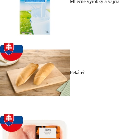
Mliečne výrobky a vajcia
Pekáreň