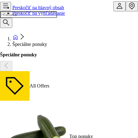
Preskočiť na hlavný obsah
Preskočiť na vyhľadávanie
Špeciálne ponuky
Špeciálne ponuky
All Offers
Top ponuky