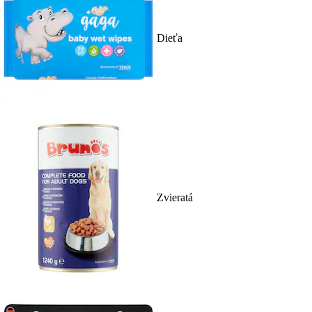
Dieťa
Zvieratá