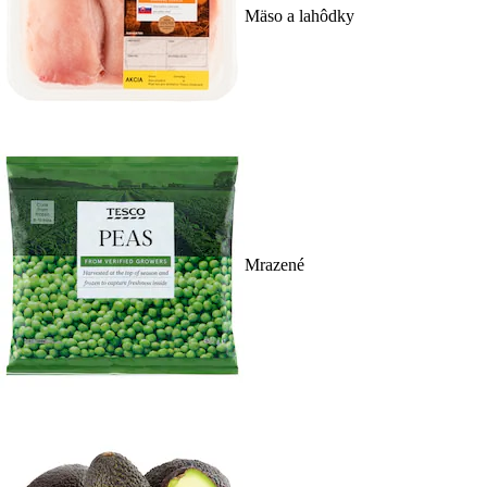
Mäso a lahôdky
Mrazené