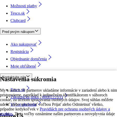
Možnosti platby
Tesco.sk
Clubcard
Pred prvým nákupom
Ako nakupovať
Registrácia
Objednanie doručenia
Moje obľúbené
Kontaktujte nás
Nastavenia súkromia
Tesco.sk
My a našich 18 partnerov ukladáme informácie v zariadení alebo k nim
pristupujeme, napríklad k jedinečným identifikátorom v súboroch
Zákaznícka linka - 0800222333
cookie, za účelom spracúvania osobných údajov. Svoj súhlas môžete
udeliť alebo spravovať voľbou Prijať alebo Odmietnuť všetko,
Výber obchodu
prípadne kedykoľvek v
Pravidlách pre ochranu osobných údajov a
cookies.
Tieto voľby oznámime našim partnerom a neovplyvnia údaje
followUs