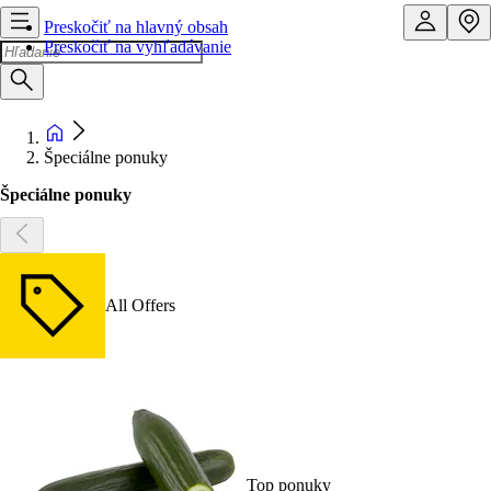
Preskočiť na hlavný obsah
Preskočiť na vyhľadávanie
Špeciálne ponuky
Špeciálne ponuky
All Offers
Top ponuky