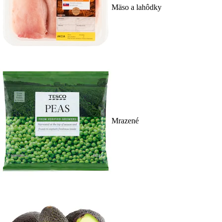
Mäso a lahôdky
Mrazené