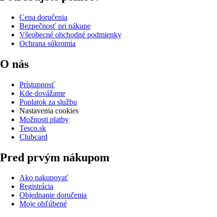
Cena doručenia
Bezpečnosť pri nákupe
Všeobecné obchodné podmienky
Ochrana súkromia
O nás
Prístupnosť
Kde dovážame
Poplatok za službu
Nastavenia cookies
Možnosti platby
Tesco.sk
Clubcard
Pred prvým nákupom
Ako nakupovať
Registrácia
Objednanie doručenia
Moje obľúbené