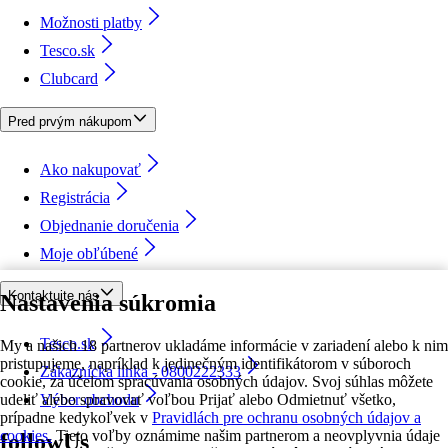
Možnosti platby
Tesco.sk
Clubcard
Pred prvým nákupom
Ako nakupovať
Registrácia
Objednanie doručenia
Moje obľúbené
Kontaktujte nás
Nastavenia súkromia
Tesco.sk
My a našich 18 partnerov ukladáme informácie v zariadení alebo k nim
pristupujeme, napríklad k jedinečným identifikátorom v súboroch
Zákaznícka linka - 0800222333
cookie, za účelom spracúvania osobných údajov. Svoj súhlas môžete
udeliť alebo spravovať voľbou Prijať alebo Odmietnuť všetko,
Výber obchodu
prípadne kedykoľvek v
Pravidlách pre ochranu osobných údajov a
cookies.
Tieto voľby oznámime našim partnerom a neovplyvnia údaje
followUs