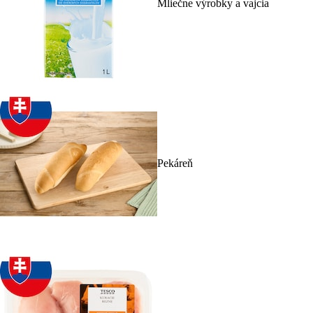
Mliečne výrobky a vajcia
Pekáreň