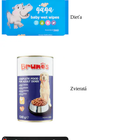
Dieťa
Zvieratá