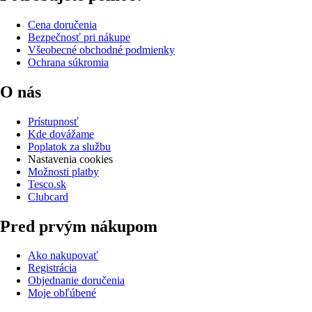
Cena doručenia
Bezpečnosť pri nákupe
Všeobecné obchodné podmienky
Ochrana súkromia
O nás
Prístupnosť
Kde dovážame
Poplatok za službu
Nastavenia cookies
Možnosti platby
Tesco.sk
Clubcard
Pred prvým nákupom
Ako nakupovať
Registrácia
Objednanie doručenia
Moje obľúbené