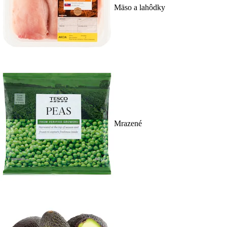
Mäso a lahôdky
Mrazené