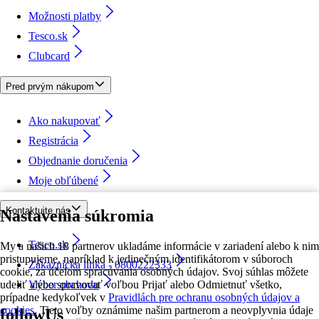
Možnosti platby
Tesco.sk
Clubcard
Pred prvým nákupom
Ako nakupovať
Registrácia
Objednanie doručenia
Moje obľúbené
Kontaktujte nás
Nastavenia súkromia
Tesco.sk
My a našich 18 partnerov ukladáme informácie v zariadení alebo k nim
pristupujeme, napríklad k jedinečným identifikátorom v súboroch
Zákaznícka linka - 0800222333
cookie, za účelom spracúvania osobných údajov. Svoj súhlas môžete
udeliť alebo spravovať voľbou Prijať alebo Odmietnuť všetko,
Výber obchodu
prípadne kedykoľvek v
Pravidlách pre ochranu osobných údajov a
cookies.
Tieto voľby oznámime našim partnerom a neovplyvnia údaje
followUs