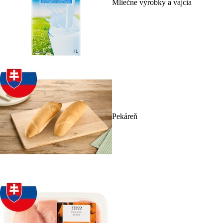
Mliečne výrobky a vajcia
Pekáreň