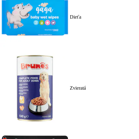
Dieťa
Zvieratá