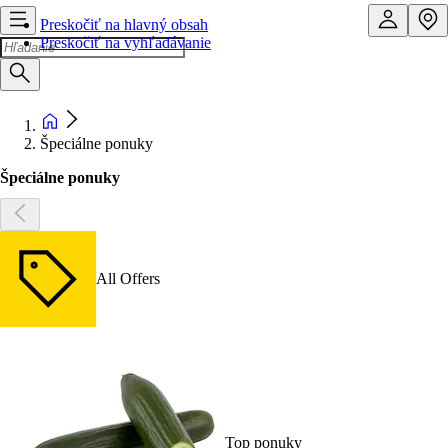
Preskočiť na hlavný obsah
Preskočiť na vyhľadávanie
Špeciálne ponuky
Špeciálne ponuky
All Offers
Top ponuky