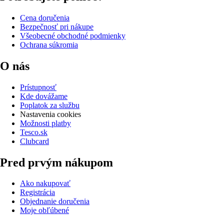
Cena doručenia
Bezpečnosť pri nákupe
Všeobecné obchodné podmienky
Ochrana súkromia
O nás
Prístupnosť
Kde dovážame
Poplatok za službu
Nastavenia cookies
Možnosti platby
Tesco.sk
Clubcard
Pred prvým nákupom
Ako nakupovať
Registrácia
Objednanie doručenia
Moje obľúbené