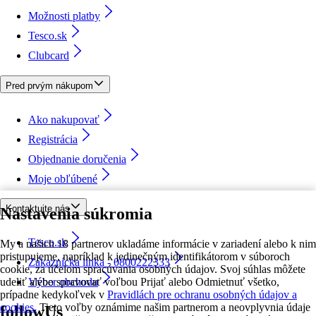
Možnosti platby
Tesco.sk
Clubcard
Pred prvým nákupom
Ako nakupovať
Registrácia
Objednanie doručenia
Moje obľúbené
Kontaktujte nás
Nastavenia súkromia
Tesco.sk
My a našich 18 partnerov ukladáme informácie v zariadení alebo k nim
pristupujeme, napríklad k jedinečným identifikátorom v súboroch
Zákaznícka linka - 0800222333
cookie, za účelom spracúvania osobných údajov. Svoj súhlas môžete
udeliť alebo spravovať voľbou Prijať alebo Odmietnuť všetko,
Výber obchodu
prípadne kedykoľvek v
Pravidlách pre ochranu osobných údajov a
cookies.
Tieto voľby oznámime našim partnerom a neovplyvnia údaje
followUs