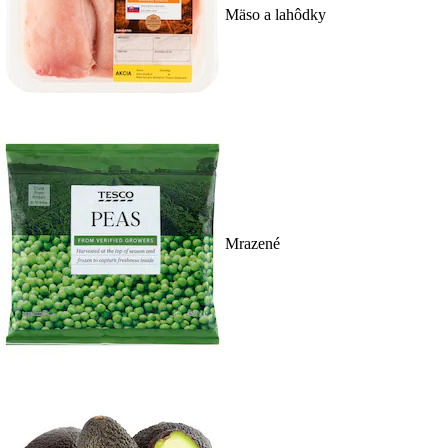
Mäso a lahôdky
Mrazené