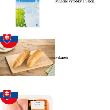
Mliečne výrobky a vajcia
Pekáreň