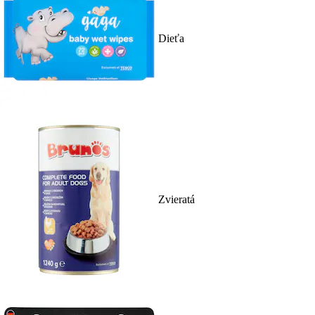
Dieťa
Zvieratá