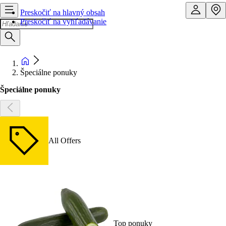
Preskočiť na hlavný obsah
Preskočiť na vyhľadávanie
Špeciálne ponuky
Špeciálne ponuky
All Offers
Top ponuky