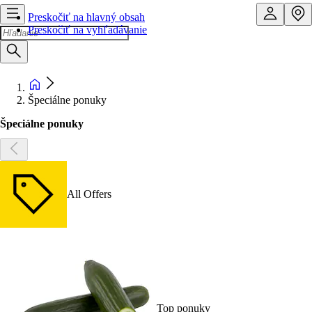
Preskočiť na hlavný obsah
Preskočiť na vyhľadávanie
Špeciálne ponuky
Špeciálne ponuky
All Offers
Top ponuky