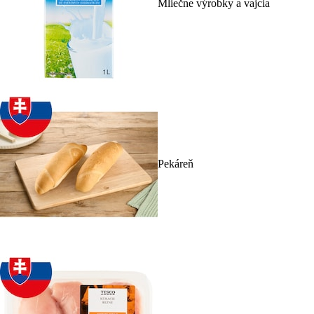
Mliečne výrobky a vajcia
Pekáreň