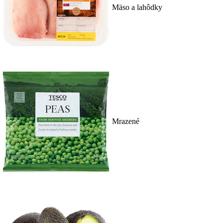
Mäso a lahôdky
Mrazené