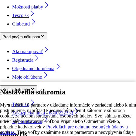
Možnosti platby
Tesco.sk
Clubcard
Pred prvým nákupom
Ako nakupovať
Registrácia
Objednanie doručenia
Moje obľúbené
Kontaktujte nás
Nastavenia súkromia
Tesco.sk
My a našich 18 partnerov ukladáme informácie v zariadení alebo k nim
pristupujeme, napríklad k jedinečným identifikátorom v súboroch
Zákaznícka linka - 0800222333
cookie, za účelom spracúvania osobných údajov. Svoj súhlas môžete
udeliť alebo spravovať voľbou Prijať alebo Odmietnuť všetko,
Výber obchodu
prípadne kedykoľvek v
Pravidlách pre ochranu osobných údajov a
cookies.
Tieto voľby oznámime našim partnerom a neovplyvnia údaje
followUs