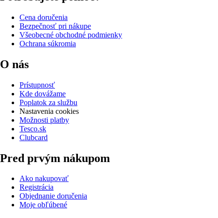
Cena doručenia
Bezpečnosť pri nákupe
Všeobecné obchodné podmienky
Ochrana súkromia
O nás
Prístupnosť
Kde dovážame
Poplatok za službu
Nastavenia cookies
Možnosti platby
Tesco.sk
Clubcard
Pred prvým nákupom
Ako nakupovať
Registrácia
Objednanie doručenia
Moje obľúbené