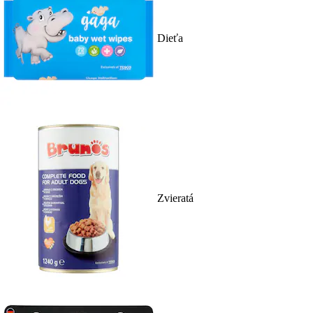
Dieťa
Zvieratá