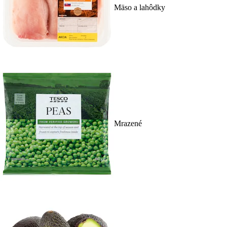
Mäso a lahôdky
Mrazené