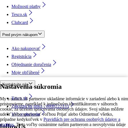
Možnosti platby
Tesco.sk
Clubcard
Pred prvým nákupom
Ako nakupovať
Registrácia
Objednanie doručenia
Moje obľúbené
Kontaktujte nás
Nastavenia súkromia
Tesco.sk
My a našich 18 partnerov ukladáme informácie v zariadení alebo k nim
pristupujeme, napríklad k jedinečným identifikátorom v súboroch
Zákaznícka linka - 0800222333
cookie, za účelom spracúvania osobných údajov. Svoj súhlas môžete
udeliť alebo spravovať voľbou Prijať alebo Odmietnuť všetko,
Výber obchodu
prípadne kedykoľvek v
Pravidlách pre ochranu osobných údajov a
cookies.
Tieto voľby oznámime našim partnerom a neovplyvnia údaje
followUs