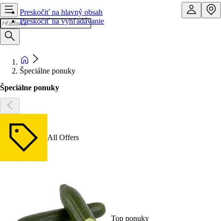
Preskočiť na hlavný obsah
Preskočiť na vyhľadávanie
Špeciálne ponuky
Špeciálne ponuky
All Offers
Top ponuky