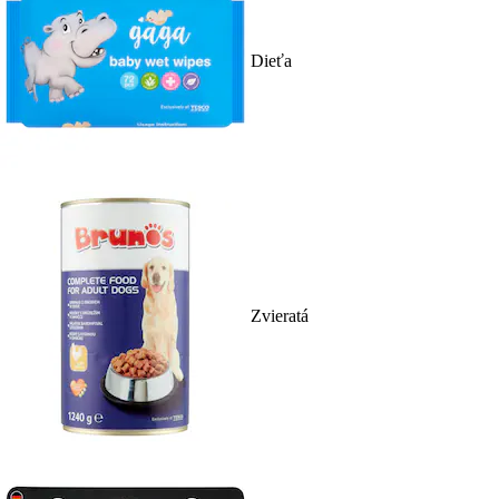
Dieťa
Zvieratá