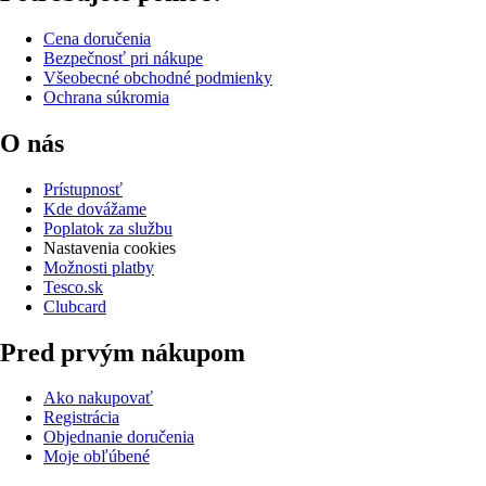
Cena doručenia
Bezpečnosť pri nákupe
Všeobecné obchodné podmienky
Ochrana súkromia
O nás
Prístupnosť
Kde dovážame
Poplatok za službu
Nastavenia cookies
Možnosti platby
Tesco.sk
Clubcard
Pred prvým nákupom
Ako nakupovať
Registrácia
Objednanie doručenia
Moje obľúbené