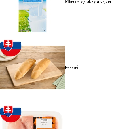
Mliečne výrobky a vajcia
Pekáreň