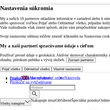
Nastavenia súkromia
My a našich 18 partnerov ukladáme informácie v zariadení alebo k nim
alebo spravovať voľbou Prijať alebo Odmietnuť všetko, prípadne ke
Vaše rozhodnutie však zmení spôsob, akým vám prispôsobíme nakupo
Svoje nastavenia súhlasu môžete zmeniť kliknutím na Nastavenia cooki
My a naši partneri spracúvame údaje s cieľom
Používať presné údaje o geolokácii. Aktívne skenovať charakteristiky 
obsahu, prieskum publika a vývoj služieb.
Zoznam partnerov
Prijať všetko
Odmietnuť všetko
Vlastné nastavenie
Preskočiť na hlavný obsah
Ako nakupovať online
Nápoveda
English
Preskočiť na vyhľadávanie
Nakupujte teraz
Obľúbené
Špeciálne ponuky
Online
Všetky kategórie