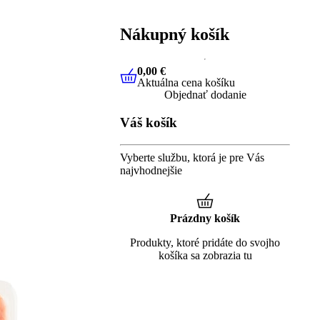
Nákupný košík
0,00 €
Aktuálna cena košíku
0,00 €
Aktuálna cena košíku
Objednať dodanie
Váš košík
Vyberte službu, ktorá je pre Vás
najvhodnejšie
Prázdny košík
Produkty, ktoré pridáte do svojho
košíka sa zobrazia tu