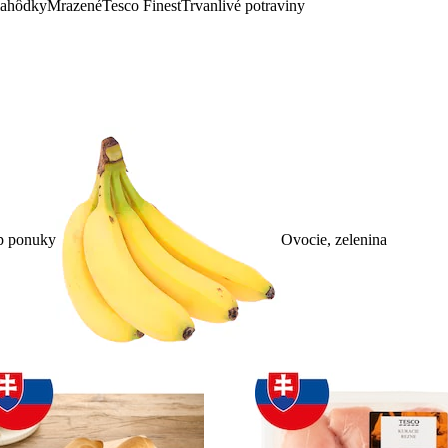
lahôdky
Mrazené
Tesco Finest
Trvanlivé potraviny
p ponuky
Ovocie, zelenina