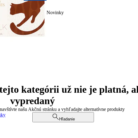
Novinky
jto kategórii už nie je platná, a
vypredaný
 navštívte našu Akčnú stránku a vyhľadajte alternatívne produkty
uky
Hľadanie