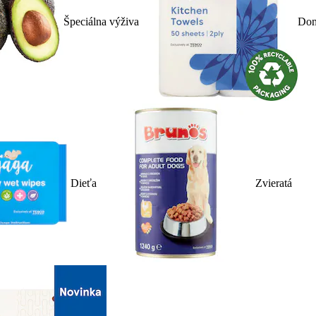
Špeciálna výživa
Dom
Dieťa
Zvieratá