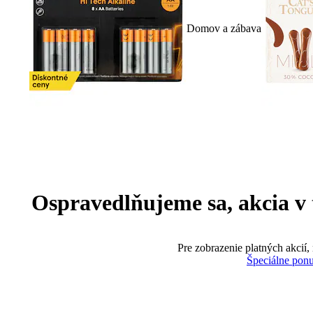
Domov a zábava
Ospravedlňujeme sa, akcia v te
Pre zobrazenie platných akcií,
Špeciálne pon