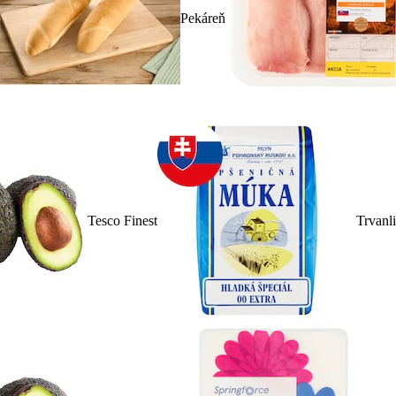
Pekáreň
Tesco Finest
Trvanl