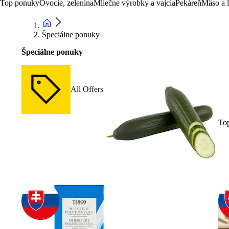
Top ponuky
Ovocie, zelenina
Mliečne výrobky a vajcia
Pekáreň
Mäso a 
Špeciálne ponuky
Špeciálne ponuky
All Offers
To