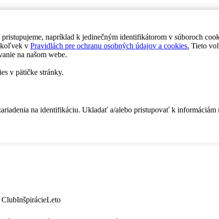
 pristupujeme, napríklad k jedinečným identifikátorom v súboroch coo
dykoľvek v
Pravidlách pre ochranu osobných údajov a cookies.
Tieto voľ
vanie na našom webe.
es v pätičke stránky.
zariadenia na identifikáciu. Ukladať a/alebo pristupovať k informáciám
 Club
Inšpirácie
Leto