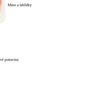
Mäso a lahôdky
ivé potraviny