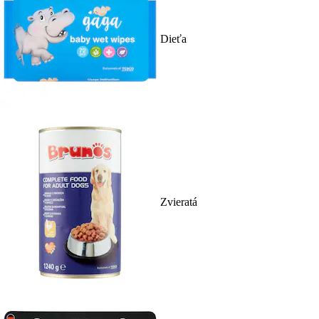
Dieťa
Zvieratá