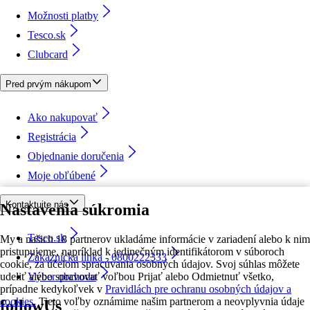
Možnosti platby
Tesco.sk
Clubcard
Pred prvým nákupom
Ako nakupovať
Registrácia
Objednanie doručenia
Moje obľúbené
Kontaktujte nás
Nastavenia súkromia
Tesco.sk
My a našich 18 partnerov ukladáme informácie v zariadení alebo k nim
pristupujeme, napríklad k jedinečným identifikátorom v súboroch
Zákaznícka linka - 0800222333
cookie, za účelom spracúvania osobných údajov. Svoj súhlas môžete
udeliť alebo spravovať voľbou Prijať alebo Odmietnuť všetko,
Výber obchodu
prípadne kedykoľvek v
Pravidlách pre ochranu osobných údajov a
cookies.
Tieto voľby oznámime našim partnerom a neovplyvnia údaje
followUs