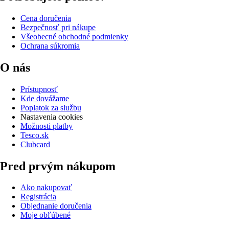
Cena doručenia
Bezpečnosť pri nákupe
Všeobecné obchodné podmienky
Ochrana súkromia
O nás
Prístupnosť
Kde dovážame
Poplatok za službu
Nastavenia cookies
Možnosti platby
Tesco.sk
Clubcard
Pred prvým nákupom
Ako nakupovať
Registrácia
Objednanie doručenia
Moje obľúbené