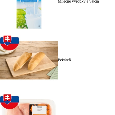
Mliečne výrobky a vajcia
Pekáreň