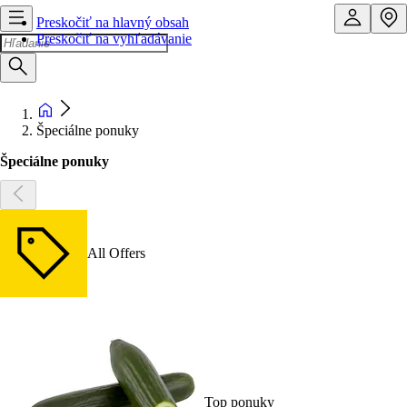
Preskočiť na hlavný obsah
Preskočiť na vyhľadávanie
Špeciálne ponuky
Špeciálne ponuky
All Offers
Top ponuky