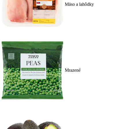
Mäso a lahôdky
Mrazené