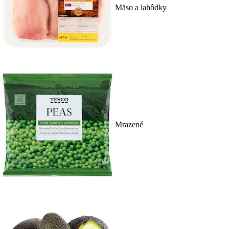
Mäso a lahôdky
Mrazené