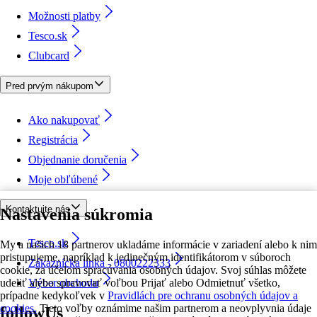
Možnosti platby
Tesco.sk
Clubcard
Pred prvým nákupom
Ako nakupovať
Registrácia
Objednanie doručenia
Moje obľúbené
Kontaktujte nás
Nastavenia súkromia
Tesco.sk
My a našich 18 partnerov ukladáme informácie v zariadení alebo k nim
pristupujeme, napríklad k jedinečným identifikátorom v súboroch
Zákaznícka linka - 0800222333
cookie, za účelom spracúvania osobných údajov. Svoj súhlas môžete
udeliť alebo spravovať voľbou Prijať alebo Odmietnuť všetko,
Výber obchodu
prípadne kedykoľvek v
Pravidlách pre ochranu osobných údajov a
cookies.
Tieto voľby oznámime našim partnerom a neovplyvnia údaje
followUs