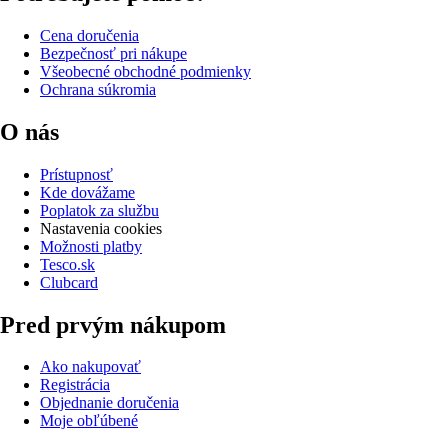
Cena doručenia
Bezpečnosť pri nákupe
Všeobecné obchodné podmienky
Ochrana súkromia
O nás
Prístupnosť
Kde dovážame
Poplatok za službu
Nastavenia cookies
Možnosti platby
Tesco.sk
Clubcard
Pred prvým nákupom
Ako nakupovať
Registrácia
Objednanie doručenia
Moje obľúbené