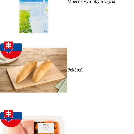
Mliečne výrobky a vajcia
Pekáreň