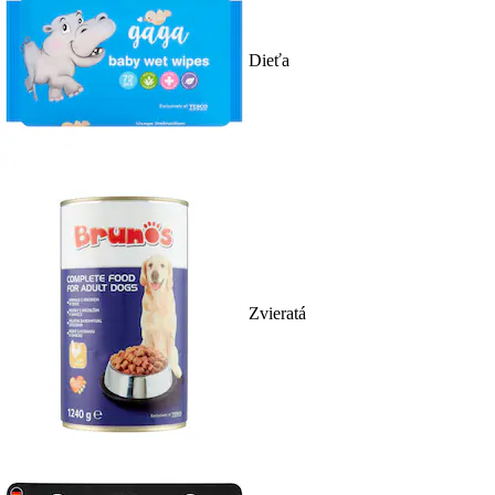
Dieťa
Zvieratá