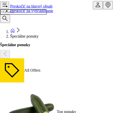
Preskočiť na hlavný obsah
Preskočiť na vyhľadávanie
Špeciálne ponuky
Špeciálne ponuky
All Offers
Top ponuky