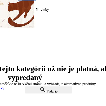
Novinky
jto kategórii už nie je platná, a
vypredaný
 navštívte našu Akčnú stránku a vyhľadajte alternatívne produkty
uky
Hľadanie