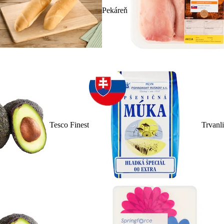
Pekáreň
Tesco Finest
Trvanl