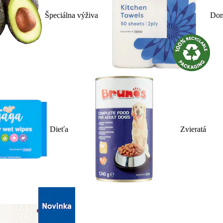
Špeciálna výživa
Dom
Dieťa
Zvieratá