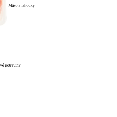
Mäso a lahôdky
ivé potraviny