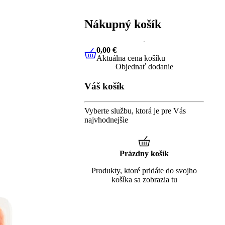
Nákupný košík
0,00 €
Aktuálna cena košíku
0,00 €
Aktuálna cena košíku
Objednať dodanie
Váš košík
Vyberte službu, ktorá je pre Vás
najvhodnejšie
Prázdny košík
Produkty, ktoré pridáte do svojho
košíka sa zobrazia tu