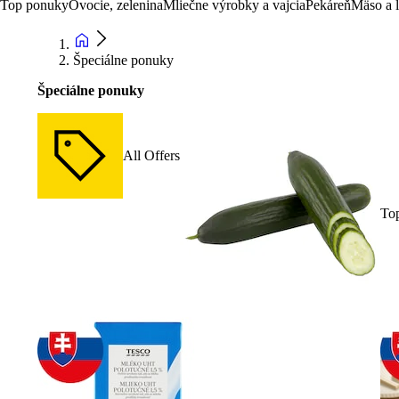
Top ponuky
Ovocie, zelenina
Mliečne výrobky a vajcia
Pekáreň
Mäso a 
Špeciálne ponuky
Špeciálne ponuky
All Offers
To