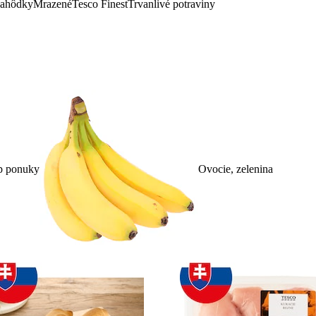
lahôdky
Mrazené
Tesco Finest
Trvanlivé potraviny
p ponuky
Ovocie, zelenina