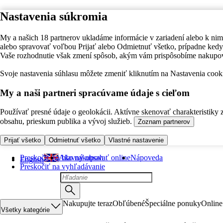
Nastavenia súkromia
My a našich 18 partnerov ukladáme informácie v zariadení alebo k nim
alebo spravovať voľbou Prijať alebo Odmietnuť všetko, prípadne ke
Vaše rozhodnutie však zmení spôsob, akým vám prispôsobíme nakupo
Svoje nastavenia súhlasu môžete zmeniť kliknutím na Nastavenia cooki
My a naši partneri spracúvame údaje s cieľom
Používať presné údaje o geolokácii. Aktívne skenovať charakteristiky 
obsahu, prieskum publika a vývoj služieb.
Zoznam partnerov
Prijať všetko
Odmietnuť všetko
Vlastné nastavenie
Preskočiť na hlavný obsah
Ako nakupovať online
Nápoveda
English
Preskočiť na vyhľadávanie
Nakupujte teraz
Obľúbené
Špeciálne ponuky
Online
Všetky kategórie