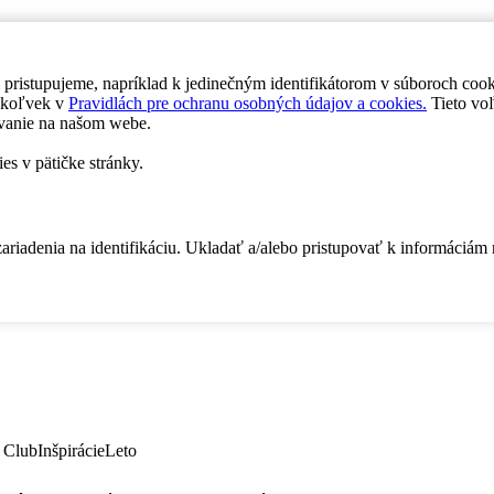
 pristupujeme, napríklad k jedinečným identifikátorom v súboroch coo
dykoľvek v
Pravidlách pre ochranu osobných údajov a cookies.
Tieto voľ
vanie na našom webe.
es v pätičke stránky.
zariadenia na identifikáciu. Ukladať a/alebo pristupovať k informáciám
 Club
Inšpirácie
Leto