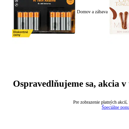
Domov a zábava
Ospravedlňujeme sa, akcia v te
Pre zobrazenie platných akcií,
Špeciálne pon