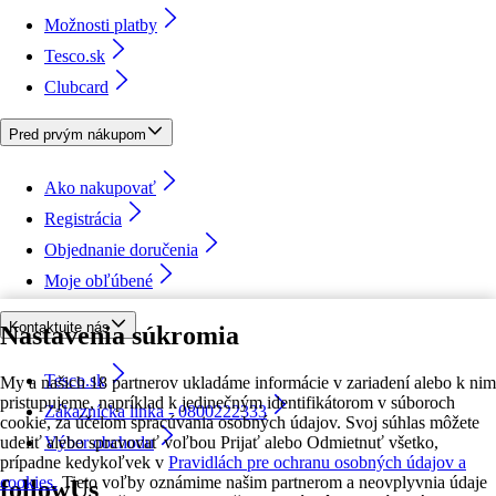
Možnosti platby
Tesco.sk
Clubcard
Pred prvým nákupom
Ako nakupovať
Registrácia
Objednanie doručenia
Moje obľúbené
Kontaktujte nás
Nastavenia súkromia
Tesco.sk
My a našich 18 partnerov ukladáme informácie v zariadení alebo k nim
pristupujeme, napríklad k jedinečným identifikátorom v súboroch
Zákaznícka linka - 0800222333
cookie, za účelom spracúvania osobných údajov. Svoj súhlas môžete
udeliť alebo spravovať voľbou Prijať alebo Odmietnuť všetko,
Výber obchodu
prípadne kedykoľvek v
Pravidlách pre ochranu osobných údajov a
cookies.
Tieto voľby oznámime našim partnerom a neovplyvnia údaje
followUs