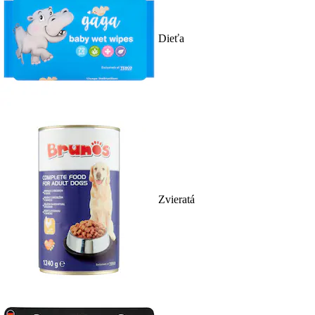
Dieťa
Zvieratá