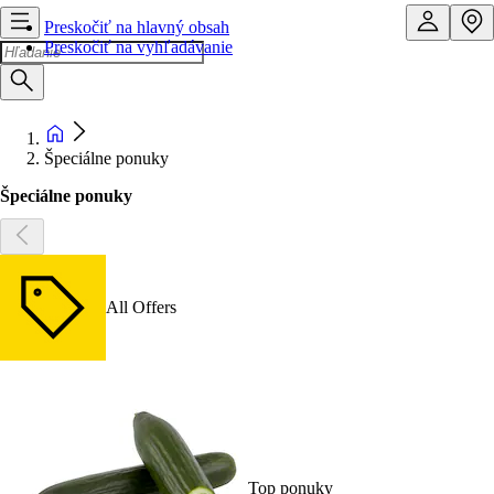
Preskočiť na hlavný obsah
Preskočiť na vyhľadávanie
Špeciálne ponuky
Špeciálne ponuky
All Offers
Top ponuky