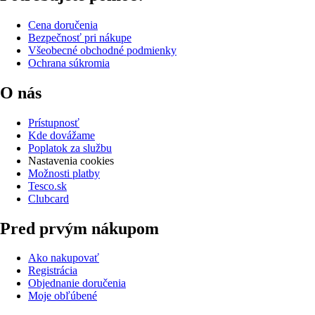
Cena doručenia
Bezpečnosť pri nákupe
Všeobecné obchodné podmienky
Ochrana súkromia
O nás
Prístupnosť
Kde dovážame
Poplatok za službu
Nastavenia cookies
Možnosti platby
Tesco.sk
Clubcard
Pred prvým nákupom
Ako nakupovať
Registrácia
Objednanie doručenia
Moje obľúbené