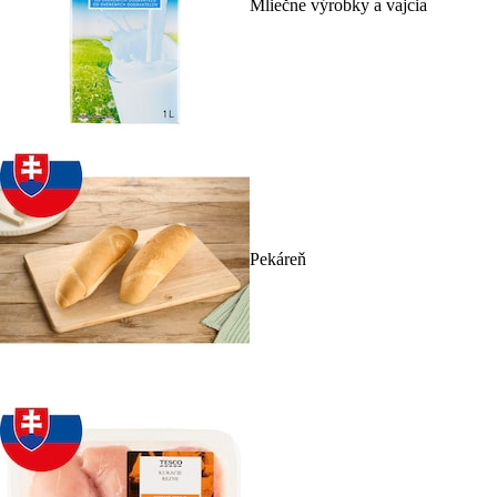
Mliečne výrobky a vajcia
Pekáreň