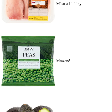
Mäso a lahôdky
Mrazené