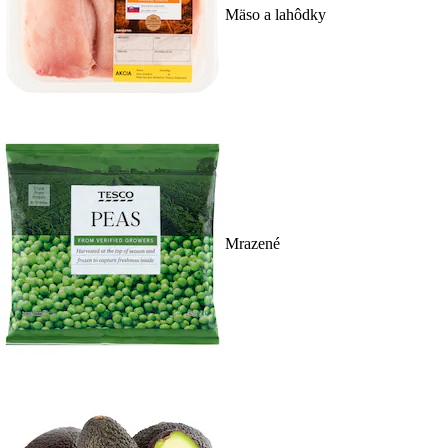
Mäso a lahôdky
Mrazené