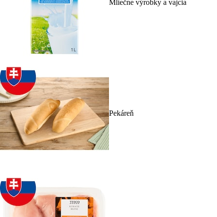
Mliečne výrobky a vajcia
Pekáreň