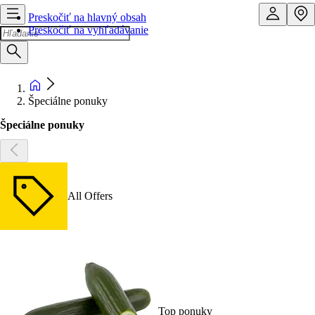
Preskočiť na hlavný obsah
Preskočiť na vyhľadávanie
Špeciálne ponuky
Špeciálne ponuky
All Offers
Top ponuky