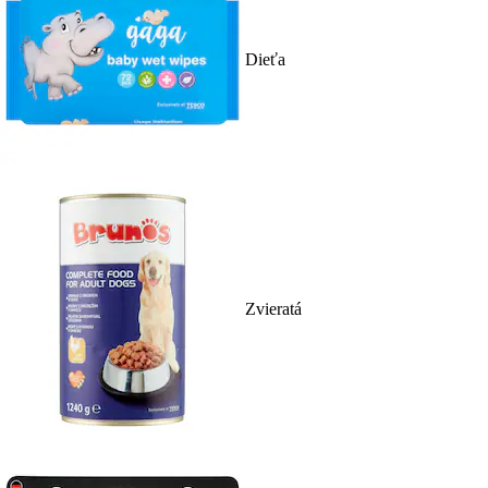
Dieťa
Zvieratá