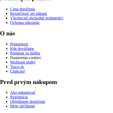
Cena doručenia
Bezpečnosť pri nákupe
Všeobecné obchodné podmienky
Ochrana súkromia
O nás
Prístupnosť
Kde dovážame
Poplatok za službu
Nastavenia cookies
Možnosti platby
Tesco.sk
Clubcard
Pred prvým nákupom
Ako nakupovať
Registrácia
Objednanie doručenia
Moje obľúbené