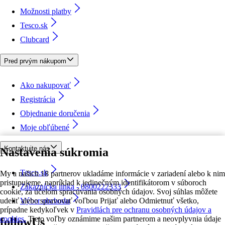
Možnosti platby
Tesco.sk
Clubcard
Pred prvým nákupom
Ako nakupovať
Registrácia
Objednanie doručenia
Moje obľúbené
Kontaktujte nás
Nastavenia súkromia
Tesco.sk
My a našich 18 partnerov ukladáme informácie v zariadení alebo k nim
pristupujeme, napríklad k jedinečným identifikátorom v súboroch
Zákaznícka linka - 0800222333
cookie, za účelom spracúvania osobných údajov. Svoj súhlas môžete
udeliť alebo spravovať voľbou Prijať alebo Odmietnuť všetko,
Výber obchodu
prípadne kedykoľvek v
Pravidlách pre ochranu osobných údajov a
cookies.
Tieto voľby oznámime našim partnerom a neovplyvnia údaje
followUs