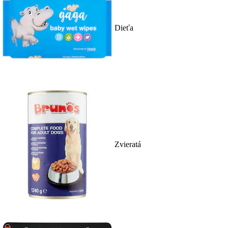
Dieťa
Zvieratá