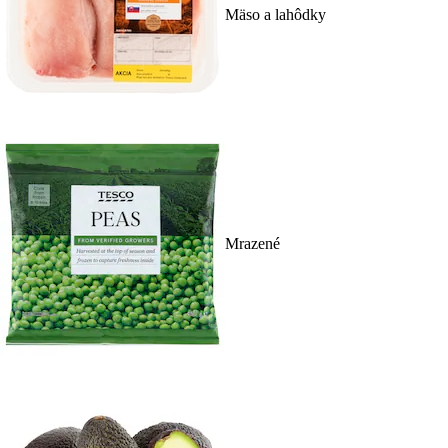
Mäso a lahôdky
Mrazené