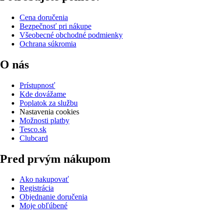
Cena doručenia
Bezpečnosť pri nákupe
Všeobecné obchodné podmienky
Ochrana súkromia
O nás
Prístupnosť
Kde dovážame
Poplatok za službu
Nastavenia cookies
Možnosti platby
Tesco.sk
Clubcard
Pred prvým nákupom
Ako nakupovať
Registrácia
Objednanie doručenia
Moje obľúbené