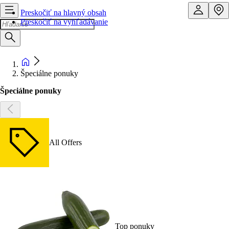
Preskočiť na hlavný obsah
Preskočiť na vyhľadávanie
Špeciálne ponuky
Špeciálne ponuky
All Offers
Top ponuky