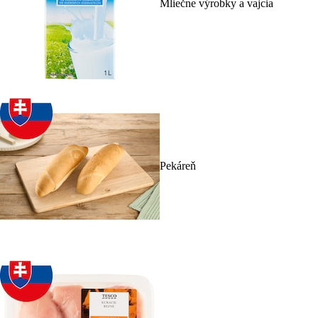
Mliečne výrobky a vajcia
Pekáreň