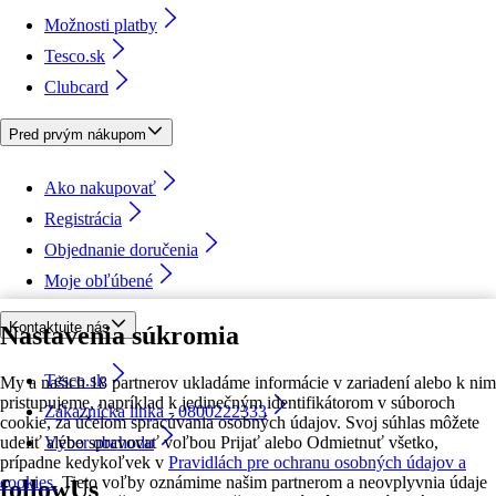
Možnosti platby
Tesco.sk
Clubcard
Pred prvým nákupom
Ako nakupovať
Registrácia
Objednanie doručenia
Moje obľúbené
Kontaktujte nás
Nastavenia súkromia
Tesco.sk
My a našich 18 partnerov ukladáme informácie v zariadení alebo k nim
pristupujeme, napríklad k jedinečným identifikátorom v súboroch
Zákaznícka linka - 0800222333
cookie, za účelom spracúvania osobných údajov. Svoj súhlas môžete
udeliť alebo spravovať voľbou Prijať alebo Odmietnuť všetko,
Výber obchodu
prípadne kedykoľvek v
Pravidlách pre ochranu osobných údajov a
cookies.
Tieto voľby oznámime našim partnerom a neovplyvnia údaje
followUs