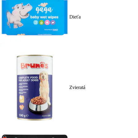
Dieťa
Zvieratá