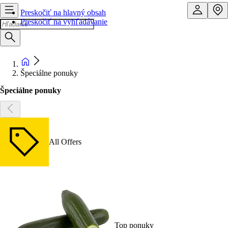
Preskočiť na hlavný obsah
Preskočiť na vyhľadávanie
Špeciálne ponuky
Špeciálne ponuky
All Offers
Top ponuky