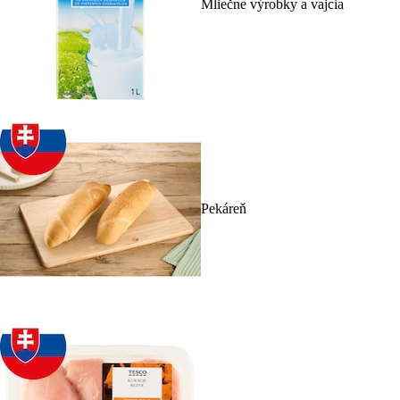
Mliečne výrobky a vajcia
Pekáreň