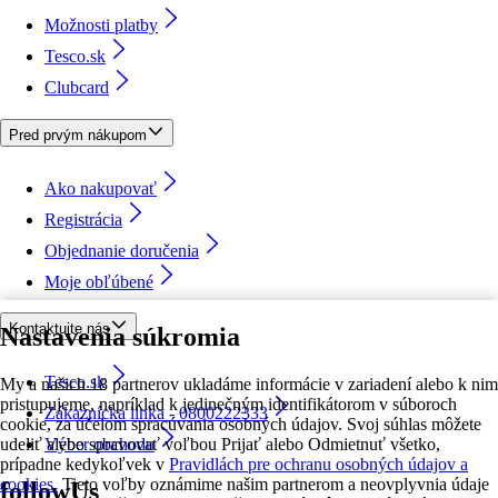
Možnosti platby
Tesco.sk
Clubcard
Pred prvým nákupom
Ako nakupovať
Registrácia
Objednanie doručenia
Moje obľúbené
Kontaktujte nás
Nastavenia súkromia
Tesco.sk
My a našich 18 partnerov ukladáme informácie v zariadení alebo k nim
pristupujeme, napríklad k jedinečným identifikátorom v súboroch
Zákaznícka linka - 0800222333
cookie, za účelom spracúvania osobných údajov. Svoj súhlas môžete
udeliť alebo spravovať voľbou Prijať alebo Odmietnuť všetko,
Výber obchodu
prípadne kedykoľvek v
Pravidlách pre ochranu osobných údajov a
cookies.
Tieto voľby oznámime našim partnerom a neovplyvnia údaje
followUs