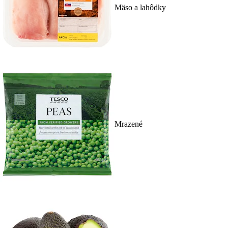
Mäso a lahôdky
Mrazené