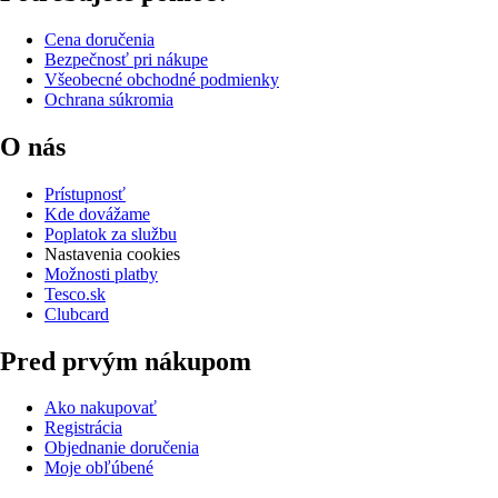
Cena doručenia
Bezpečnosť pri nákupe
Všeobecné obchodné podmienky
Ochrana súkromia
O nás
Prístupnosť
Kde dovážame
Poplatok za službu
Nastavenia cookies
Možnosti platby
Tesco.sk
Clubcard
Pred prvým nákupom
Ako nakupovať
Registrácia
Objednanie doručenia
Moje obľúbené