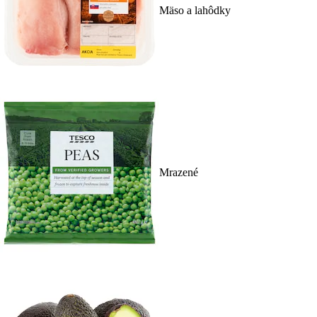
Mäso a lahôdky
Mrazené