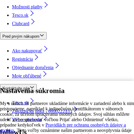
Možnosti platby
Tesco.sk
Clubcard
Pred prvým nákupom
Ako nakupovať
Registrácia
Objednanie doručenia
Moje obľúbené
Kontaktujte nás
Nastavenia súkromia
Tesco.sk
My a našich 18 partnerov ukladáme informácie v zariadení alebo k nim
pristupujeme, napríklad k jedinečným identifikátorom v súboroch
Zákaznícka linka - 0800222333
cookie, za účelom spracúvania osobných údajov. Svoj súhlas môžete
udeliť alebo spravovať voľbou Prijať alebo Odmietnuť všetko,
Výber obchodu
prípadne kedykoľvek v
Pravidlách pre ochranu osobných údajov a
cookies.
Tieto voľby oznámime našim partnerom a neovplyvnia údaje
followUs