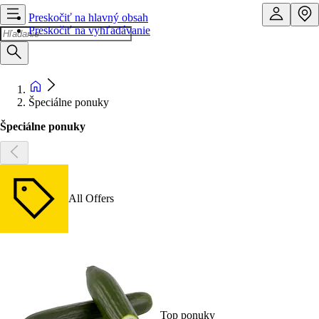
Preskočiť na hlavný obsah
Preskočiť na vyhľadávanie
Špeciálne ponuky
Špeciálne ponuky
All Offers
Top ponuky