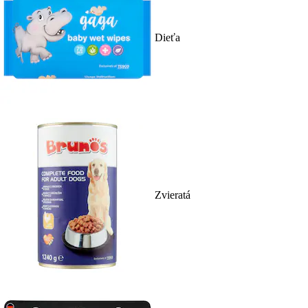
Dieťa
Zvieratá