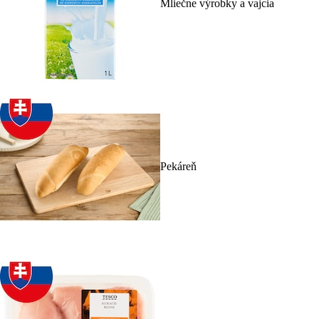
Mliečne výrobky a vajcia
Pekáreň