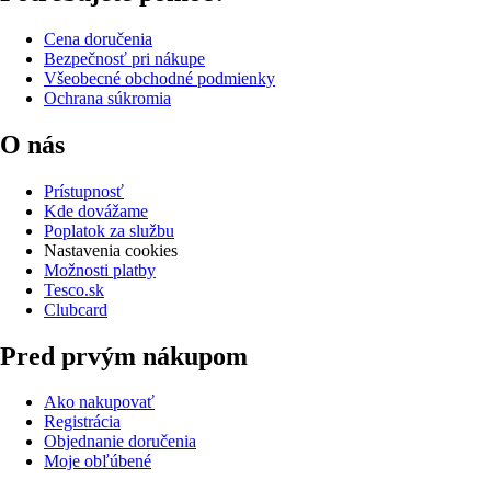
Cena doručenia
Bezpečnosť pri nákupe
Všeobecné obchodné podmienky
Ochrana súkromia
O nás
Prístupnosť
Kde dovážame
Poplatok za službu
Nastavenia cookies
Možnosti platby
Tesco.sk
Clubcard
Pred prvým nákupom
Ako nakupovať
Registrácia
Objednanie doručenia
Moje obľúbené