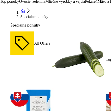
Top ponuky
Ovocie, zelenina
Mliečne výrobky a vajcia
Pekáreň
Mäso a 
Špeciálne ponuky
Špeciálne ponuky
All Offers
To