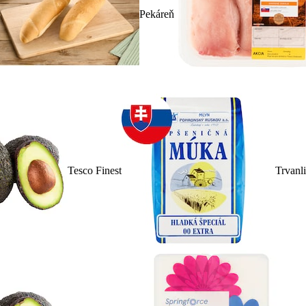
Pekáreň
Tesco Finest
Trvanl