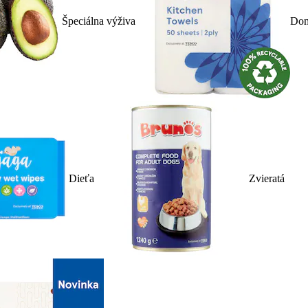
Špeciálna výživa
Dom
Dieťa
Zvieratá