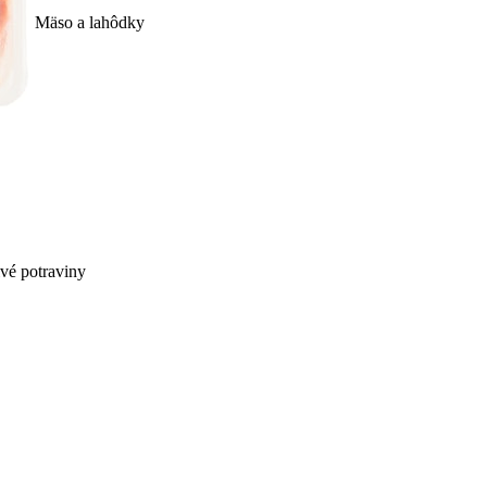
Mäso a lahôdky
ivé potraviny