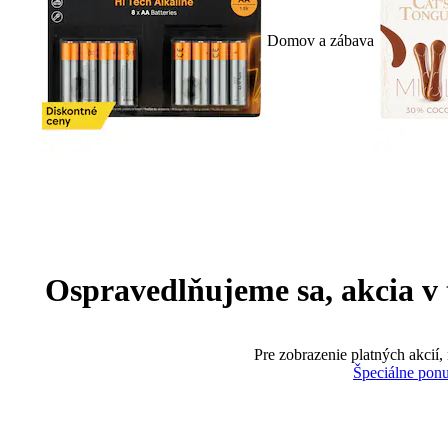
Domov a zábava
Ospravedlňujeme sa, akcia v te
Pre zobrazenie platných akcií,
Špeciálne pon