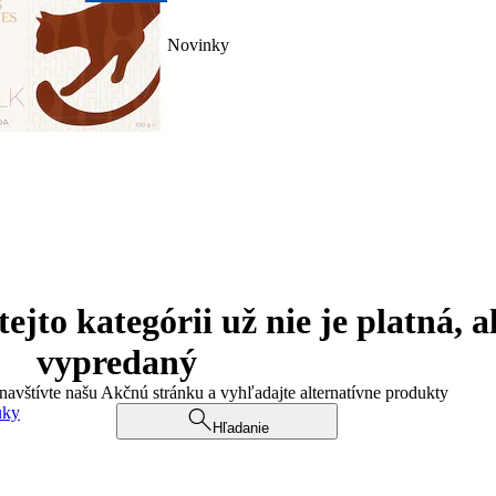
Novinky
jto kategórii už nie je platná, a
vypredaný
 navštívte našu Akčnú stránku a vyhľadajte alternatívne produkty
uky
Hľadanie