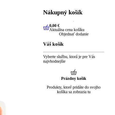
Nákupný košík
0,00 €
Aktuálna cena košíku
0,00 €
Aktuálna cena košíku
Objednať dodanie
Váš košík
Vyberte službu, ktorá je pre Vás
najvhodnejšie
Prázdny košík
Produkty, ktoré pridáte do svojho
košíka sa zobrazia tu