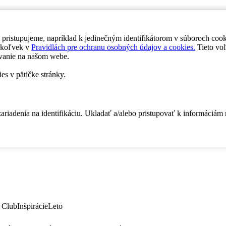
 pristupujeme, napríklad k jedinečným identifikátorom v súboroch coo
dykoľvek v
Pravidlách pre ochranu osobných údajov a cookies.
Tieto voľ
vanie na našom webe.
es v pätičke stránky.
zariadenia na identifikáciu. Ukladať a/alebo pristupovať k informáciám
 Club
Inšpirácie
Leto