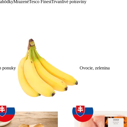
lahôdky
Mrazené
Tesco Finest
Trvanlivé potraviny
p ponuky
Ovocie, zelenina