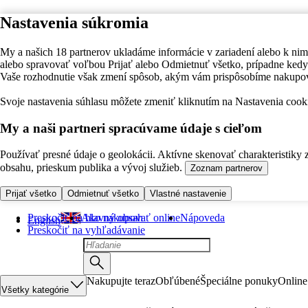
Nastavenia súkromia
My a našich 18 partnerov ukladáme informácie v zariadení alebo k nim
alebo spravovať voľbou Prijať alebo Odmietnuť všetko, prípadne ke
Vaše rozhodnutie však zmení spôsob, akým vám prispôsobíme nakupo
Svoje nastavenia súhlasu môžete zmeniť kliknutím na Nastavenia cooki
My a naši partneri spracúvame údaje s cieľom
Používať presné údaje o geolokácii. Aktívne skenovať charakteristiky 
obsahu, prieskum publika a vývoj služieb.
Zoznam partnerov
Prijať všetko
Odmietnuť všetko
Vlastné nastavenie
Preskočiť na hlavný obsah
Ako nakupovať online
Nápoveda
English
Preskočiť na vyhľadávanie
Nakupujte teraz
Obľúbené
Špeciálne ponuky
Online
Všetky kategórie